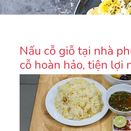
Nấu cỗ giỗ tại nhà p
cỗ hoàn hảo, tiện lợi 