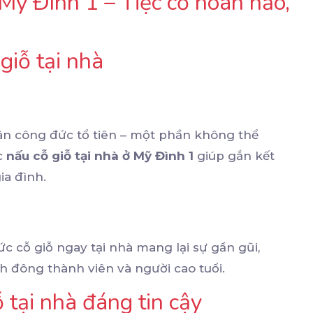
Mỹ Đình 1 – Tiệc cỗ hoàn hảo,
giỗ tại nhà
h
 ân công đức tổ tiên – một phần không thể
ức
nấu cỗ giỗ tại nhà ở Mỹ Đình 1
giúp gắn kết
ia đình.
c cỗ giỗ ngay tại nhà mang lại sự gần gũi,
ình đông thành viên và người cao tuổi.
 tại nhà đáng tin cậy