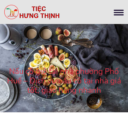
Nấu cỗ giỗ tại nhà phường Phố
Huế – Dịch vụ nấu cỗ tại nhà giá
tốt, giao hàng nhanh