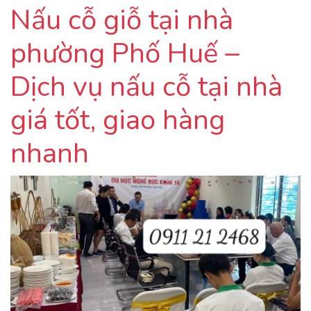
Nấu cỗ giỗ tại nhà
phường Phố Huế –
Dịch vụ nấu cỗ tại nhà
giá tốt, giao hàng
nhanh