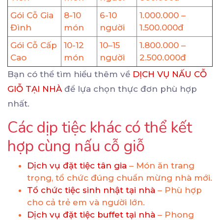
Gói Cỗ Gia
8-10
6-10
1.000.000 –
Đình
món
người
1.500.000đ
Gói Cỗ Cấp
10-12
10–15
1.800.000 –
Cao
món
người
2.500.000đ
Bạn có thể tìm hiểu thêm về
DỊCH VỤ NẤU CỖ
GIỖ TẠI NHÀ
để lựa chọn thực đơn phù hợp
nhất.
Các dịp tiệc khác có thể kết
hợp cùng nấu cỗ giỗ
Dịch vụ đặt tiệc tân gia
– Món ăn trang
trọng, tổ chức đúng chuẩn mừng nhà mới.
Tổ chức tiệc sinh nhật tại nhà
– Phù hợp
cho cả trẻ em và người lớn.
Dịch vụ đặt tiệc buffet tại nhà
– Phong