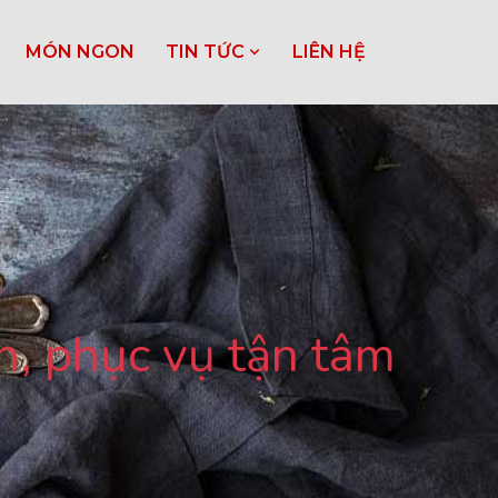
MÓN NGON
TIN TỨC
LIÊN HỆ
n, phục vụ tận tâm