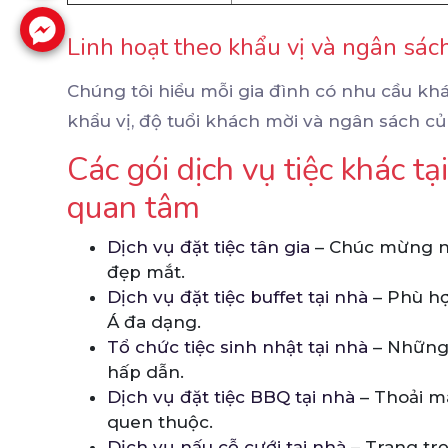
Linh hoạt theo khẩu vị và ngân sác
Chúng tôi hiểu mỗi gia đình có nhu cầu khá
khẩu vị, độ tuổi khách mời và ngân sách củ
Các gói dịch vụ tiệc khác t
quan tâm
Dịch vụ đặt tiệc tân gia
– Chúc mừng nh
đẹp mắt.
Dịch vụ đặt tiệc buffet tại nhà
– Phù hợp
Á đa dạng.
Tổ chức tiệc sinh nhật tại nhà
– Những 
hấp dẫn.
Dịch vụ đặt tiệc BBQ tại nhà
– Thoải m
quen thuộc.
Dịch vụ nấu cỗ cưới tại nhà
– Trang trọ