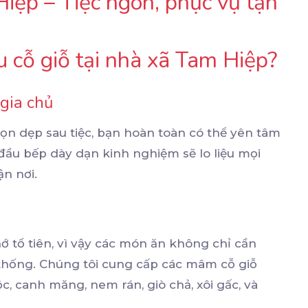
Hiệp – Tiệc ngon, phục vụ tận
u cỗ giỗ tại nhà xã Tam Hiệp?
 gia chủ
ọn dẹp sau tiệc, bạn hoàn toàn có thể yên tâm
 đầu bếp dày dạn kinh nghiệm sẽ lo liệu mọi
ận nơi.
ớ tổ tiên, vì vậy các món ăn không chỉ cần
hống. Chúng tôi cung cấp các mâm cỗ giỗ
, canh măng, nem rán, giò chả, xôi gấc, và