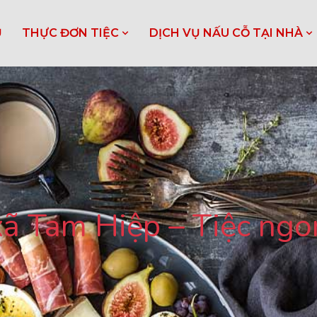
Ủ
THỰC ĐƠN TIỆC
DỊCH VỤ NẤU CỖ TẠI NHÀ
 xã Tam Hiệp – Tiệc ngo