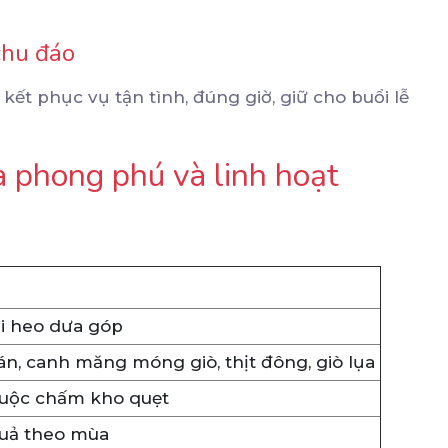
chu đáo
kết phục vụ tận tình, đúng giờ, giữ cho buổi lễ
à phong phú và linh hoạt
i heo dưa góp
án, canh măng móng giò, thịt đông, giò lụa
 luộc chấm kho quẹt
quả theo mùa