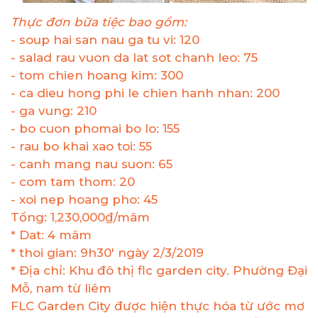
Thực đơn bữa tiệc bao gồm:
- soup hai san nau ga tu vi: 120
- salad rau vuon da lat sot chanh leo: 75
- tom chien hoang kim: 300
- ca dieu hong phi le chien hanh nhan: 200
- ga vung: 210
- bo cuon phomai bo lo: 155
- rau bo khai xao toi: 55
- canh mang nau suon: 65
- com tam thom: 20
- xoi nep hoang pho: 45
Tổng: 1,230,000₫/mâm
* Dat: 4 mâm
* thoi gian: 9h30' ngày 2/3/2019
* Địa chỉ: Khu đô thị flc garden city. Phường Đại
Mỗ, nam từ liêm
FLC Garden City được hiện thực hóa từ ước mơ