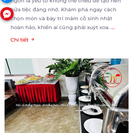
ngon là yếu tố không thể thiếu để tạo nên
bữa
tiệc đáng nhớ. Khám phá ngay cách
chọn món và bày trí mâm cỗ sinh nhật
hoàn hảo, khiến ai cũng phải xuýt xoa.
...
Chi tiết