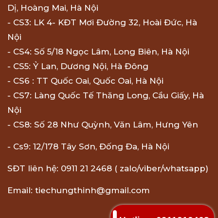
Dị, Hoàng Mai, Hà Nội
- CS3: LK 4- KĐT Mơi Đường 32, Hoài Đức, Hà
Nội
- CS4: Số 5/18 Ngọc Lâm, Long Biên, Hà Nội
- CS5: Ỷ Lan, Dương Nội, Hà Đông
- CS6 : TT Quốc Oai, Quốc Oai, Hà Nội
- CS7: Làng Quốc Tế Thăng Long, Cầu Giấy, Hà
Nội
- CS8: Số 28 Như Quỳnh, Văn Lâm, Hưng Yên
- Cs9: 12/178 Tây Sơn, Đống Đa, Hà Nội
SĐT liên hệ: 0911 21 2468 ( zalo/viber/whatsapp)
Email: tiechungthinh@gmail.com