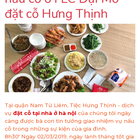
đặt cỗ Hưng Thịnh
Tại quận Nam Từ Liêm, Tiệc Hưng Thịnh - dịch
vụ
đặt cỗ tại nhà ở hà nội
của chúng tôi ngày
càng được bà con tin tưởng giao nhiệm vụ nấu
cỗ trong những sự kiện của gia đình.
8h30' Ngày 02/03/2019, ngày lành tháng tốt gia