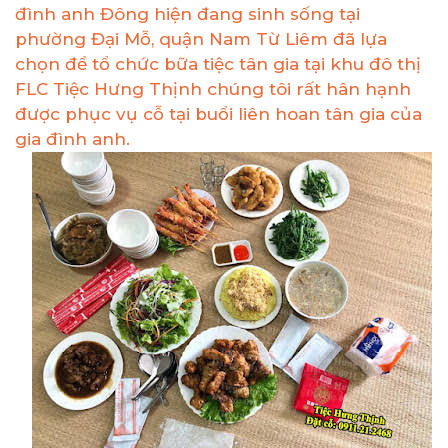
đình anh Đông hiện đang sinh sống tại
phường Đại Mỗ, quận Nam Từ Liêm đã lựa
chọn để tổ chức bữa tiệc tân gia tại khu đô thị
FLC Tiệc Hưng Thịnh chúng tôi rất hân hạnh
được phục vụ cỗ tại buổi liên hoan tân gia của
gia đình anh.