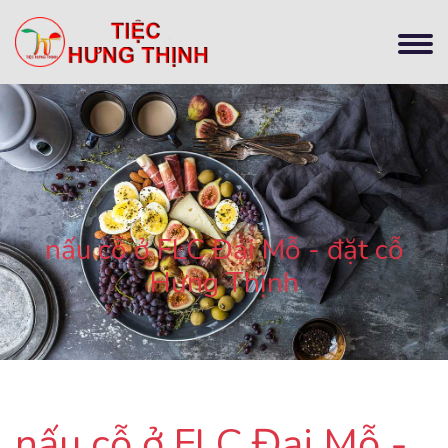
nấu cỗ ở FLC Đại Mỗ - đặt cỗ
Hưng Thịnh
nấu cỗ ở FLC Đại Mỗ -