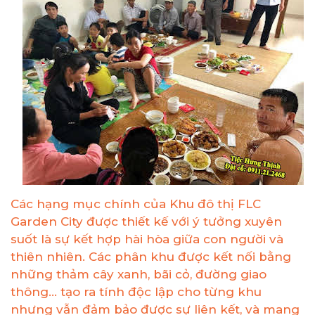
Các hạng mục chính của Khu đô thị FLC
Garden City được thiết kế với ý tưởng xuyên
suốt là sự kết hợp hài hòa giữa con người và
thiên nhiên. Các phân khu được kết nối bằng
những thảm cây xanh, bãi cỏ, đường giao
thông… tạo ra tính độc lập cho từng khu
nhưng vẫn đảm bảo được sự liên kết, và mang