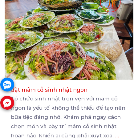
đặt mâm cỗ sinh nhật ngon
Tổ chức sinh nhật trọn vẹn với mâm cỗ
ngon là yếu tố không thể thiếu để tạo nên
bữa
tiệc đáng nhớ. Khám phá ngay cách
chọn món và bày trí mâm cỗ sinh nhật
hoàn hảo, khiến ai cũng phải xuýt xoa.
...