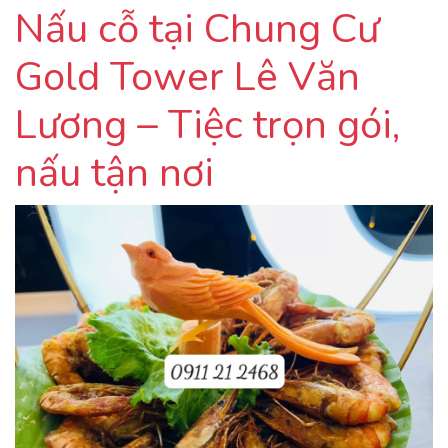
Nấu cỗ tại Chung Cư
Gold Tower Lê Văn
Lương – Tiệc trọn gói,
nấu tận nơi