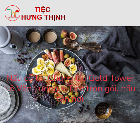
Nấu cỗ tại Chung Cư Gold Tower
Lê Văn Lương – Tiệc trọn gói, nấu
tận nơi