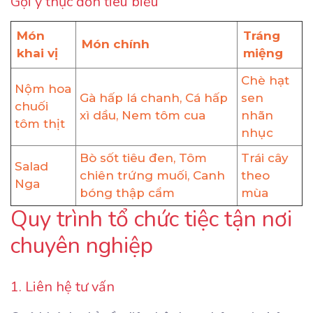
Gợi ý thực đơn tiêu biểu
Món
Tráng
Món chính
khai vị
miệng
Chè hạt
Nộm hoa
Gà hấp lá chanh, Cá hấp
sen
chuối
xì dầu, Nem tôm cua
nhãn
tôm thịt
nhục
Bò sốt tiêu đen, Tôm
Trái cây
Salad
chiên trứng muối, Canh
theo
Nga
bóng thập cẩm
mùa
Quy trình tổ chức tiệc tận nơi
chuyên nghiệp
1. Liên hệ tư vấn