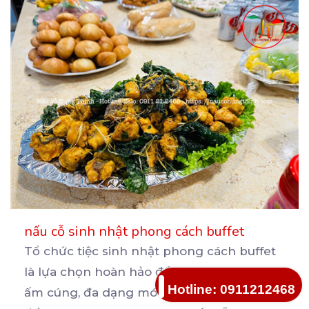
nấu cỗ sinh nhật phong cách buffet
Tổ chức tiệc sinh nhật phong cách buffet
là lựa chọn hoàn hảo để tạo không gian
Hotline: 0911212468
ấm cúng, đa
dạng món ăn, phù hợp mọi