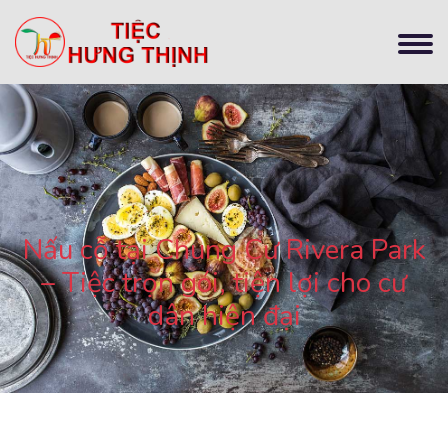
Nấu cỗ tại Chung Cư Rivera Park
– Tiệc trọn gói, tiện lợi cho cư
dân hiện đại