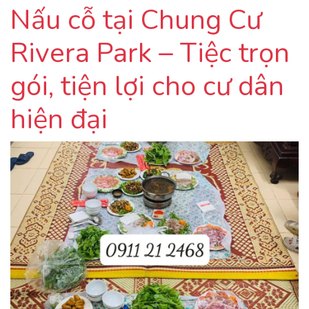
Nấu cỗ tại Chung Cư
Rivera Park – Tiệc trọn
gói, tiện lợi cho cư dân
hiện đại