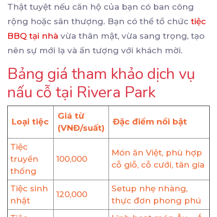
Thật tuyệt nếu căn hộ của bạn có ban công
rộng hoặc sân thượng. Bạn có thể tổ chức
tiệc
BBQ tại nhà
vừa thân mật, vừa sang trọng, tạo
nên sự mới lạ và ấn tượng với khách mời.
Bảng giá tham khảo dịch vụ
nấu cỗ tại Rivera Park
Giá từ
Loại tiệc
Đặc điểm nổi bật
(VNĐ/suất)
Tiệc
Món ăn Việt, phù hợp
truyền
100,000
cỗ giỗ, cỗ cưới, tân gia
thống
Tiệc sinh
Setup nhẹ nhàng,
120,000
nhật
thực đơn phong phú