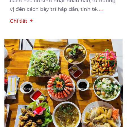
cách nấu cỗ sinh nhật hoàn hảo, từ hương
vị đến cách bày trí hấp dẫn, tinh tế.
...
Chi tiết