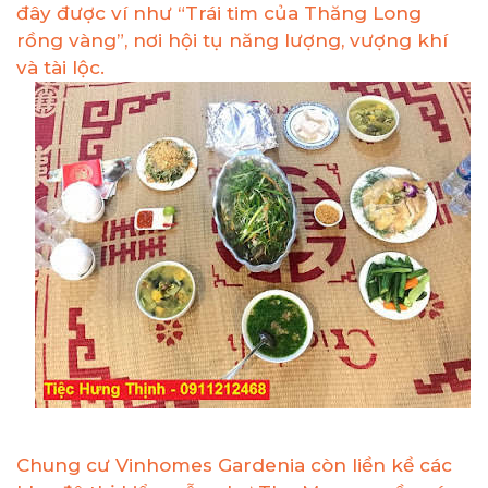
đây được ví như “Trái tim của Thăng Long
rồng vàng”, nơi hội tụ năng lượng, vượng khí
và tài lộc.
Chung cư Vinhomes Gardenia còn liền kề các