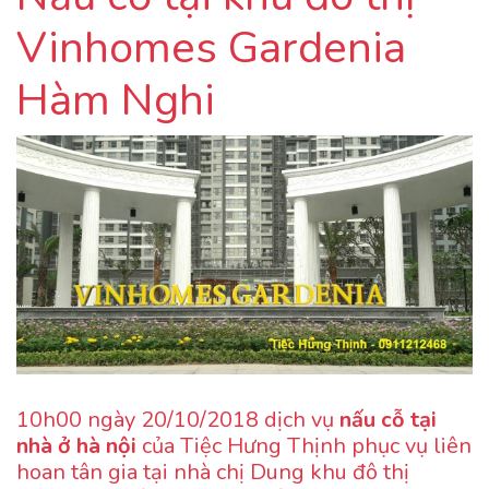
Vinhomes Gardenia
Hàm Nghi
10h00 ngày 20/10/2018 dịch vụ
nấu cỗ tại
nhà ở hà nội
của Tiệc Hưng Thịnh phục vụ liên
hoan tân gia tại nhà chị Dung khu đô thị