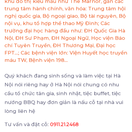
khu đô thị kiểu mẫu như The Marnor, gần các
trung tâm hành chính, văn hóa: Trung tâm hội
nghị quốc gia, Bộ ngoại giao, Bộ tài nguyên, Bộ
nội vụ, khu tổ hợp thể thao Mỹ Đình; Các
trường đại học hàng đầu như: ĐH Quốc Gia Hà
Nội, ĐH Sư Phạm, ĐH Ngoại Ngữ, Học viện Báo
chí Tuyên Truyền, ĐH Thương Mại, Đại học
FPT…; Các bệnh viện lớn: Viện Huyết học truyền
máu TW, Bệnh viện 198…
Quý khách đang sinh sống và làm việc tại Hà
Nội nói riêng hay ở Hà Nội nói chung có nhu
cầu tổ chức tân gia, sinh nhật, tiệc buffet, tiệc
nướng BBQ hay đơn giản là nấu cỗ tại nhà vui
lòng liên hệ
Tư vấn và đặt cỗ:
0911.21.2468