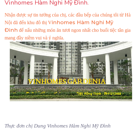
Vinhomes Hàm Nghi Mỹ Đình.
Nhận được sự tin tưởng của chị, các đầu bếp của chúng tôi từ Hà
inhomes Hàm Nghi Mỹ
Nội đã đến khu đô thị V
Đình
để nấu những món ăn tươi ngon nhất cho buổi tiệc tân gia
mang đầy niềm vui và ý nghĩa.
Thực đơn chị Dung Vinhomes Hàm Nghi Mỹ Đình