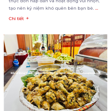
thực đơn hấp dẫn và hoạt động vui nhộn,
tạo nên kỷ niệm khó quên bên bạn bè.
...
Chi tiết