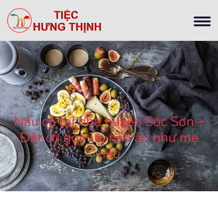
Nấu cỗ tại nhà huyện Sóc Sơn –
Đặt cỗ gọn lẹ, nấu ăn như mẹ
nấu