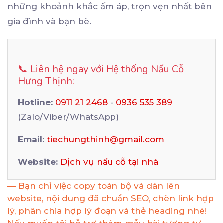
những khoảnh khắc ấm áp, trọn vẹn nhất bên
gia đình và bạn bè.
📞 Liên hệ ngay với Hệ thống Nấu Cỗ
Hưng Thịnh:
Hotline:
0911 21 2468
-
0936 535 389
(Zalo/Viber/WhatsApp)
Email:
tiechungthinh@gmail.com
Website:
Dịch vụ nấu cỗ tại nhà
— Bạn chỉ việc copy toàn bộ và dán lên
website, nội dung đã chuẩn SEO, chèn link hợp
lý, phân chia hợp lý đoạn và thẻ heading nhé!
Nếu muốn tôi hỗ trợ thêm mẫu bài tương tự,