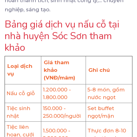
hoan thành tích, sinh nhật công ty,... chuyên
nghiệp, sáng tạo.
Bảng giá dịch vụ nấu cỗ tại
nhà huyện Sóc Sơn tham
khảo
Giá tham
Loại dịch
khảo
Ghi chú
vụ
(VNĐ/mâm)
1.200.000 -
5-8 món, gồm
Nấu cỗ giỗ
1.800.000
nước ngọt
Tiệc sinh
150.000 -
Set buffet
nhật
250.000/người
ngọt/mặn
Tiệc liên
1.500.000 -
Thực đơn 8-10
hoan, cưới