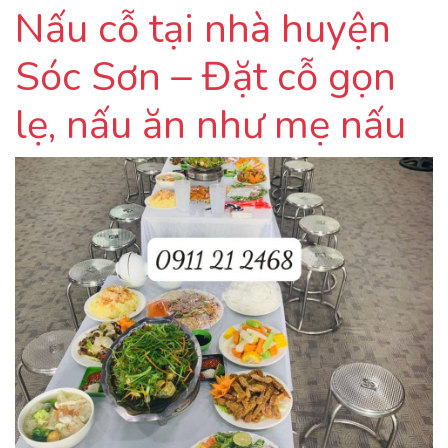
Nấu cỗ tại nhà huyện
Sóc Sơn – Đặt cỗ gọn
lẹ, nấu ăn như mẹ nấu