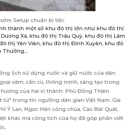
sớm Setup chuẩn bị tiệc
nh thành một số khu đô thị lớn như khu đô thị
ị Dương Xá, khu đô thị Trâu Quỳ, khu đô thị Lâm
u đô thị Yên Viên, khu đô thị Đình Xuyên, khu đô
n Thường...
thống lịch sử dựng nước và giữ nước của dân
goại xâm; cần cù, thông minh, sáng tạo trong
 hương của hai vị thánh: Phù Đổng Thiên
t tử" trong tín ngưỡng dân gian Việt Nam. Gia
Phi Ỷ Lan, Ngọc Hân công chúa, Cao Bát Quát,
iệt khác mà công tích của họ đã góp phần viết
ộc.