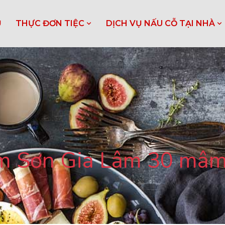
Ủ
THỰC ĐƠN TIỆC
DỊCH VỤ NẤU CỖ TẠI NHÀ
im Sơn Gia Lâm 30 mâm