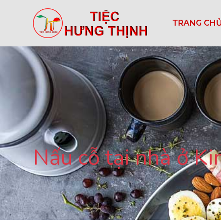
TRANG CH
Nấu cỗ tại nhà ở K