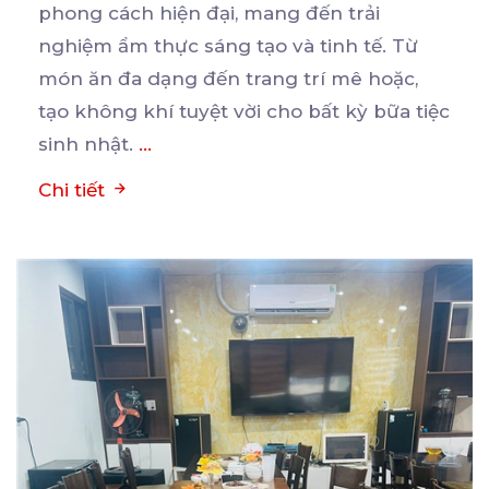
phong cách hiện đại, mang đến trải
nghiệm ẩm thực sáng tạo
và tinh tế. Từ
món ăn đa dạng đến trang trí mê hoặc,
tạo không khí tuyệt vời cho bất kỳ bữa tiệc
sinh nhật.
...
Chi tiết