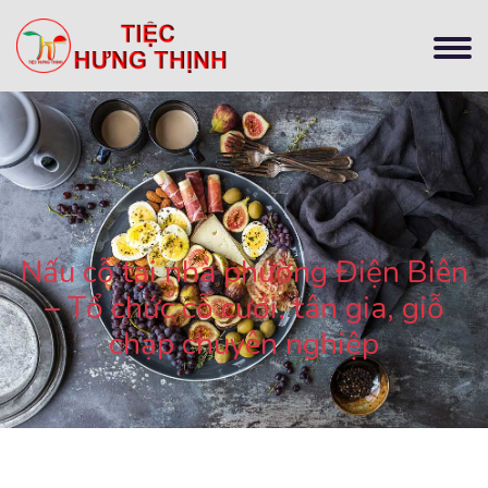
Nấu cỗ tại nhà phường Điện Biên
– Tổ chức cỗ cưới, tân gia, giỗ
chạp chuyên nghiệp