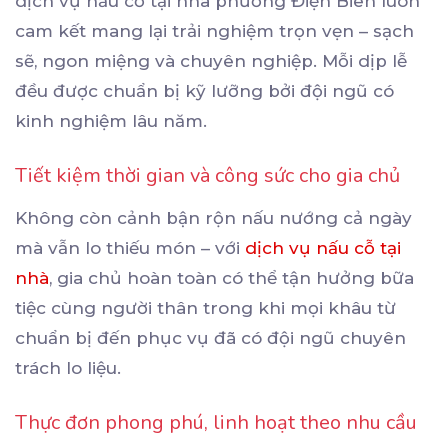
dịch vụ nấu cỗ tại nhà phường Điện Biên luôn
cam kết mang lại trải nghiệm trọn vẹn – sạch
sẽ, ngon miệng và chuyên nghiệp. Mỗi dịp lễ
đều được chuẩn bị kỹ lưỡng bởi đội ngũ có
kinh nghiệm lâu năm.
Tiết kiệm thời gian và công sức cho gia chủ
Không còn cảnh bận rộn nấu nướng cả ngày
mà vẫn lo thiếu món – với
dịch vụ nấu cỗ tại
nhà
, gia chủ hoàn toàn có thể tận hưởng bữa
tiệc cùng người thân trong khi mọi khâu từ
chuẩn bị đến phục vụ đã có đội ngũ chuyên
trách lo liệu.
Thực đơn phong phú, linh hoạt theo nhu cầu