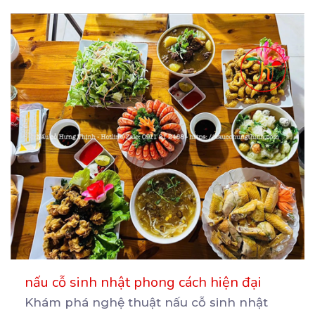
nấu cỗ sinh nhật phong cách hiện đại
Khám phá nghệ thuật nấu cỗ sinh nhật