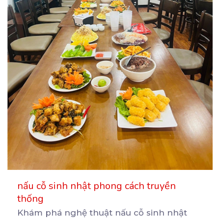
nấu cỗ sinh nhật phong cách truyền
thống
Khám phá nghệ thuật nấu cỗ sinh nhật