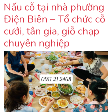
Nấu cỗ tại nhà phường
Điện Biên – Tổ chức cỗ
cưới, tân gia, giỗ chạp
chuyên nghiệp