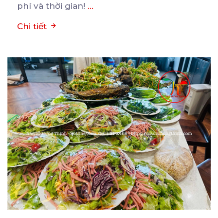
phí và thời gian!
...
Chi tiết