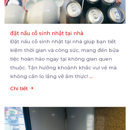
đặt nấu cỗ sinh nhật tại nhà
Đặt nấu cỗ sinh nhật tại nhà giúp bạn tiết
kiệm thời gian và công sức, mang đến bữa
tiệc
hoàn hảo ngay tại không gian quen
thuộc. Tận hưởng khoảnh khắc vui vẻ mà
không cần lo lắng về ẩm thực!
...
Chi tiết