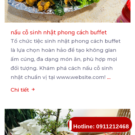
nấu cỗ sinh nhật phong cách buffet
Tổ chức tiệc sinh nhật phong cách buffet
là lựa chọn hoàn hảo để tạo không gian
ấm cúng, đa
dạng món ăn, phù hợp mọi
đối tượng. Khám phá cách nấu cỗ sinh
nhật chuẩn vị tại www.website.com!
...
Chi tiết
Hotline: 0911212468