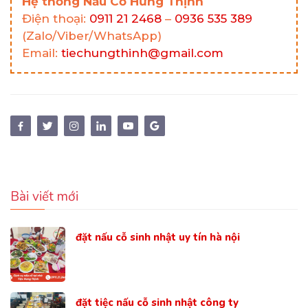
Hệ thống Nấu Cỗ Hưng Thịnh
Điện thoại:
0911 21 2468
–
0936 535 389
(Zalo/Viber/WhatsApp)
Email:
tiechungthinh@gmail.com
Bài viết mới
đặt nấu cỗ sinh nhật uy tín hà nội
đặt tiệc nấu cỗ sinh nhật công ty