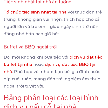
Tiệc sinh nhật tại nhà ấn tượng
Tổ chức tiệc sinh nhật tại nhà
với thực đơn trẻ
trung, không gian vui nhộn, thích hợp cho cả
người lớn và trẻ em – giúp ngày sinh trở nên
đáng nhớ hơn bao giờ hết.
Buffet và BBQ ngoài trời
Đổi mới không khí bữa tiệc với
dịch vụ đặt tiệc
buffet tại nhà
hoặc
dịch vụ đặt tiệc BBQ tại
nhà
. Phù hợp với nhóm bạn bè, gia đình hoặc
dịp cuối tuần, mang đến trải nghiệm ẩm thực
ngoài trời tuyệt vời.
Bảng phân loại các loại hình
dịch vụ nấu cỗ tại nhà