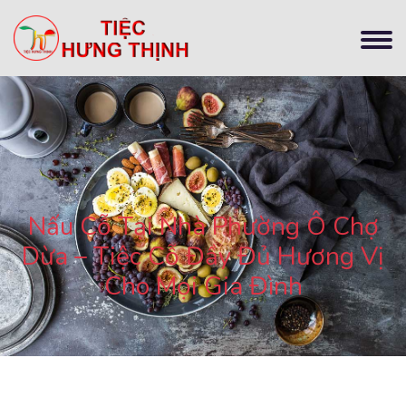
Nấu Cỗ Tại Nhà Phường Ô Chợ
Dừa – Tiệc Cỗ Đầy Đủ Hương Vị
Cho Mọi Gia Đình