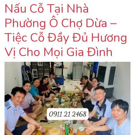
Nấu Cỗ Tại Nhà
Phường Ô Chợ Dừa –
Tiệc Cỗ Đầy Đủ Hương
Vị Cho Mọi Gia Đình