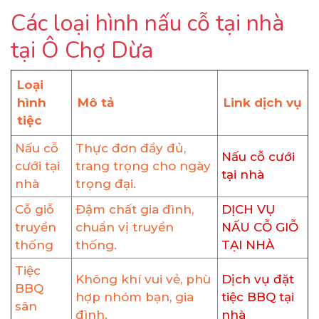
Các loại hình nấu cỗ tại nhà
tại Ô Chợ Dừa
Loại
hình
Mô tả
Link dịch vụ
tiệc
Nấu cỗ
Thực đơn đầy đủ,
Nấu cỗ cưới
cưới tại
trang trọng cho ngày
tại nhà
nhà
trọng đại.
Cỗ giỗ
Đậm chất gia đình,
DỊCH VỤ
truyền
chuẩn vị truyền
NẤU CỖ GIỖ
thống
thống.
TẠI NHÀ
Tiệc
Không khí vui vẻ, phù
Dịch vụ đặt
BBQ
hợp nhóm bạn, gia
tiệc BBQ tại
sân
đình.
nhà