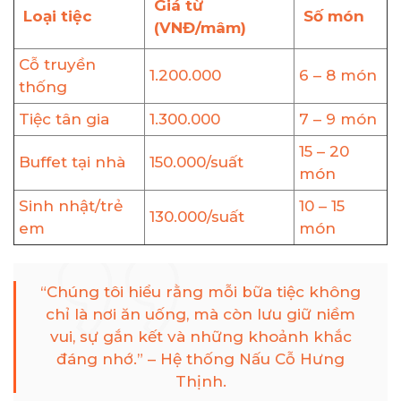
Giá từ
Loại tiệc
Số món
(VNĐ/mâm)
Cỗ truyền
1.200.000
6 – 8 món
thống
Tiệc tân gia
1.300.000
7 – 9 món
15 – 20
Buffet tại nhà
150.000/suất
món
Sinh nhật/trẻ
10 – 15
130.000/suất
em
món
“Chúng tôi hiểu rằng mỗi bữa tiệc không
chỉ là nơi ăn uống, mà còn lưu giữ niềm
vui, sự gắn kết và những khoảnh khắc
đáng nhớ.” – Hệ thống Nấu Cỗ Hưng
Thịnh.