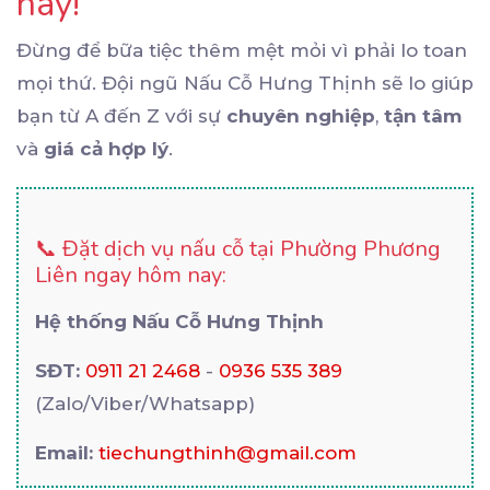
nay!
Đừng để bữa tiệc thêm mệt mỏi vì phải lo toan
mọi thứ. Đội ngũ Nấu Cỗ Hưng Thịnh sẽ lo giúp
bạn từ A đến Z với sự
chuyên nghiệp
,
tận tâm
và
giá cả hợp lý
.
📞 Đặt dịch vụ nấu cỗ tại Phường Phương
Liên ngay hôm nay:
Hệ thống Nấu Cỗ Hưng Thịnh
SĐT:
0911 21 2468
-
0936 535 389
(Zalo/Viber/Whatsapp)
Email:
tiechungthinh@gmail.com