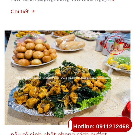
Chi tiết
Hotline: 0911212468
nấu cỗ sinh nhật phong cách buffet