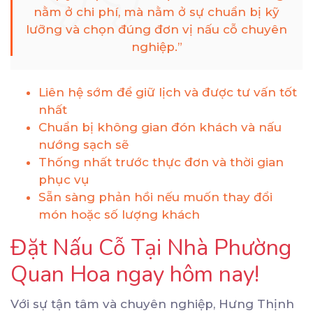
nằm ở chi phí, mà nằm ở sự chuẩn bị kỹ
lưỡng và chọn đúng đơn vị nấu cỗ chuyên
nghiệp.”
Liên hệ sớm để giữ lịch và được tư vấn tốt
nhất
Chuẩn bị không gian đón khách và nấu
nướng sạch sẽ
Thống nhất trước thực đơn và thời gian
phục vụ
Sẵn sàng phản hồi nếu muốn thay đổi
món hoặc số lượng khách
Đặt Nấu Cỗ Tại Nhà Phường
Quan Hoa ngay hôm nay!
Với sự tận tâm và chuyên nghiệp, Hưng Thịnh