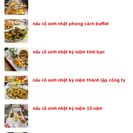
nấu cỗ sinh nhật phong cách buffet
nấu cỗ sinh nhật kỷ niệm tình bạn
nấu cỗ sinh nhật kỷ niệm thành lập công ty
nấu cỗ sinh nhật kỷ niệm 10 năm