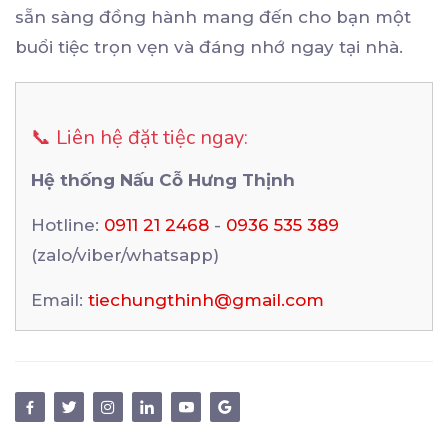
sẵn sàng đồng hành mang đến cho bạn một
buổi tiệc trọn vẹn và đáng nhớ ngay tại nhà.
📞 Liên hệ đặt tiệc ngay:
Hệ thống Nấu Cỗ Hưng Thịnh
Hotline:
0911 21 2468
-
0936 535 389
(zalo/viber/whatsapp)
Email:
tiechungthinh@gmail.com