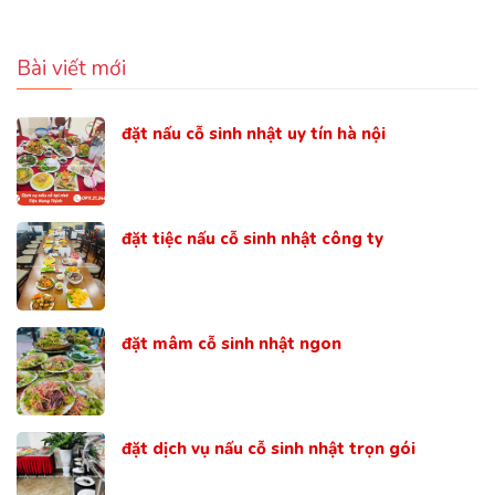
Bài viết mới
đặt nấu cỗ sinh nhật uy tín hà nội
đặt tiệc nấu cỗ sinh nhật công ty
đặt mâm cỗ sinh nhật ngon
đặt dịch vụ nấu cỗ sinh nhật trọn gói