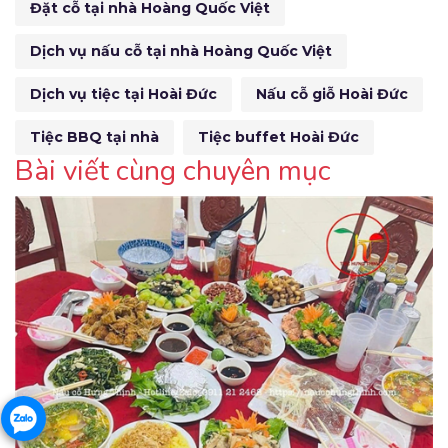
Đặt cỗ tại nhà Hoàng Quốc Việt
Dịch vụ nấu cỗ tại nhà Hoàng Quốc Việt
Dịch vụ tiệc tại Hoài Đức
Nấu cỗ giỗ Hoài Đức
Tiệc BBQ tại nhà
Tiệc buffet Hoài Đức
Bài viết cùng chuyên mục