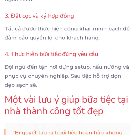
3. Đặt cọc và ký hợp đồng
Tất cả được thực hiện công khai, minh bạch để
đảm bảo quyền lợi cho khách hàng.
4. Thực hiện bữa tiệc đúng yêu cầu
Đội ngũ đến tận nơi dựng setup, nấu nướng và
phục vụ chuyên nghiệp. Sau tiệc hỗ trợ dọn
dẹp sạch sẽ.
Một vài lưu ý giúp bữa tiệc tại
nhà thành công tốt đẹp
“Bí quyết tạo ra buổi tiệc hoàn hảo không