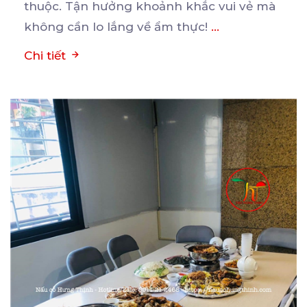
thuộc. Tận hưởng khoảnh khắc vui vẻ mà
không cần lo lắng về ẩm thực!
...
Chi tiết