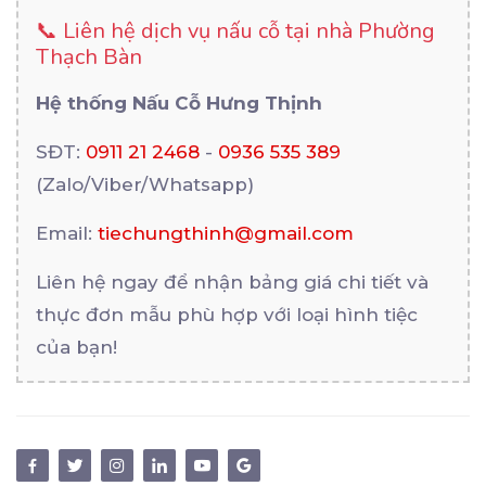
📞 Liên hệ dịch vụ nấu cỗ tại nhà Phường
Thạch Bàn
Hệ thống Nấu Cỗ Hưng Thịnh
SĐT:
0911 21 2468
-
0936 535 389
(Zalo/Viber/Whatsapp)
Email:
tiechungthinh@gmail.com
Liên hệ ngay để nhận bảng giá chi tiết và
thực đơn mẫu phù hợp với loại hình tiệc
của bạn!