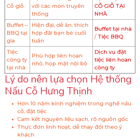
Cỗ giỗ
với các món truyền
CỖ GIỖ TẠI
thống
NHÀ
Buffet –
Hiện đại, dễ ăn, thích
Buffet tại nhà
BBQ tại
hợp đãi bạn bè cuối
/
Tiệc BBQ
gia
tuần
Tiệc
Dịch vụ đặt
Phù hợp liên hoan
công ty
tiệc liên hoan
nhỏ, họp mặt nội bộ
tại nhà
công ty
Lý do nên lựa chọn Hệ thống
Nấu Cỗ Hưng Thịnh
Hơn 10 năm kinh nghiệm trong nghề nấu
cỗ, đặt tiệc
Cam kết nguyên liệu sạch, rõ nguồn gốc
Thực đơn linh hoạt, dễ thay đổi theo ý
khách