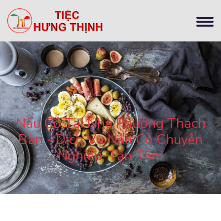
Nấu Cỗ Tại Nhà Phường Thạch
Bàn - Dịch Vụ Nấu Cỗ Chuyên
Nghiệp, Tận Tâm