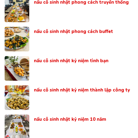
nấu cỗ sinh nhật phong cách truyền thống
nấu cỗ sinh nhật phong cách buffet
nấu cỗ sinh nhật kỷ niệm tình bạn
nấu cỗ sinh nhật kỷ niệm thành lập công ty
nấu cỗ sinh nhật kỷ niệm 10 năm