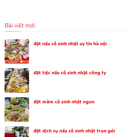
Bài viết mới
đặt nấu cỗ sinh nhật uy tín hà nội
đặt tiệc nấu cỗ sinh nhật công ty
đặt mâm cỗ sinh nhật ngon
đặt dịch vụ nấu cỗ sinh nhật trọn gói