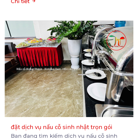
Chi tiết
đặt dịch vụ nấu cỗ sinh nhật trọn gói
Bạn đang tìm kiếm dịch vụ nấu cỗ sinh