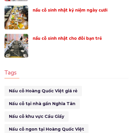
nấu cỗ sinh nhật kỷ niệm ngày cưới
nấu cỗ sinh nhật cho đôi bạn trẻ
Tags
Nấu cỗ Hoàng Quốc Việt giá rẻ
Nấu cỗ tại nhà gần Nghĩa Tân
Nấu cỗ khu vực Cầu Giấy
Nấu cỗ ngon tại Hoàng Quốc Việt