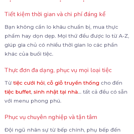
Tiết kiệm thời gian và chi phí đáng kể
Bạn không cần lo khâu chuẩn bị, mua thực
phẩm hay dọn dẹp. Mọi thứ đều được lo từ A-Z,
giúp gia chủ có nhiều thời gian lo các phần
khác của buổi tiệc.
Thực đơn đa dạng, phục vụ mọi loại tiệc
Từ
tiệc cưới hỏi
,
cỗ giỗ truyền thống
cho đến
tiệc buffet
,
sinh nhật tại nhà
... tất cả đều có sẵn
với menu phong phú.
Phục vụ chuyên nghiệp và tận tâm
Đội ngũ nhân sự từ bếp chính, phụ bếp đến