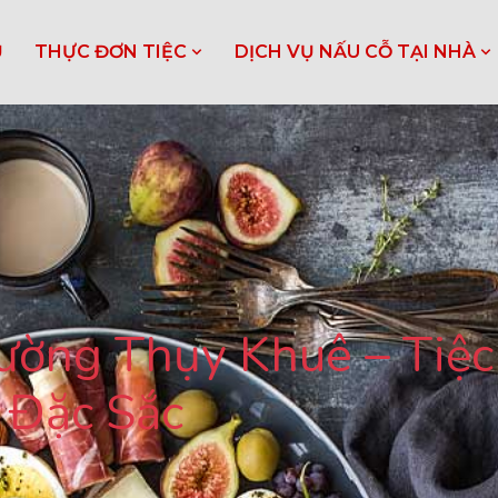
Ủ
THỰC ĐƠN TIỆC
DỊCH VỤ NẤU CỖ TẠI NHÀ
ường Thụy Khuê – Tiệc
 Đặc Sắc