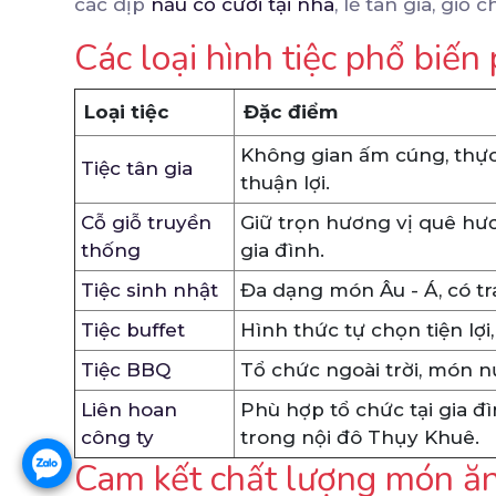
các dịp
nấu cỗ cưới tại nhà
, lễ tân gia, giỗ 
Các loại hình tiệc phổ biến
Loại tiệc
Đặc điểm
Không gian ấm cúng, thực 
Tiệc tân gia
thuận lợi.
Cỗ giỗ truyền
Giữ trọn hương vị quê hư
thống
gia đình.
Tiệc sinh nhật
Đa dạng món Âu - Á, có tra
Tiệc buffet
Hình thức tự chọn tiện lợi,
Tiệc BBQ
Tổ chức ngoài trời, món nư
Liên hoan
Phù hợp tổ chức tại gia đ
công ty
trong nội đô Thụy Khuê.
Cam kết chất lượng món ăn