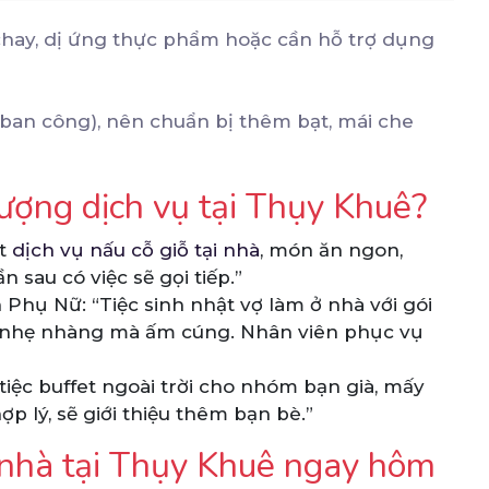
chay, dị ứng thực phẩm hoặc cần hỗ trợ dụng
c ban công), nên chuẩn bị thêm bạt, mái che
lượng dịch vụ tại Thụy Khuê?
ặt
dịch vụ nấu cỗ giỗ tại nhà
, món ăn ngon,
n sau có việc sẽ gọi tiếp.”
hụ Nữ: “Tiệc sinh nhật vợ làm ở nhà với gói
 nhẹ nhàng mà ấm cúng. Nhân viên phục vụ
tiệc buffet ngoài trời cho nhóm bạn già, mấy
p lý, sẽ giới thiệu thêm bạn bè.”
n nhà tại Thụy Khuê ngay hôm