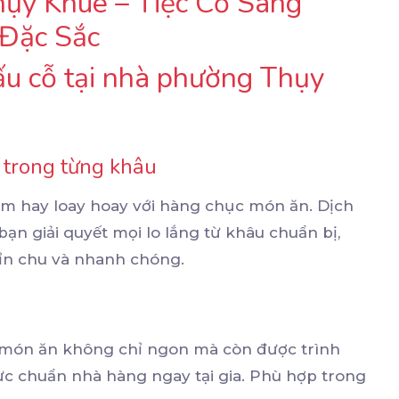
ụy Khuê – Tiệc Cỗ Sang
 Đặc Sắc
ấu cỗ tại nhà phường Thụy
p trong từng khâu
ớm hay loay hoay với hàng chục món ăn. Dịch
ạn giải quyết mọi lo lắng từ khâu chuẩn bị,
hỉn chu và nhanh chóng.
g món ăn không chỉ ngon mà còn được trình
c chuẩn nhà hàng ngay tại gia. Phù hợp trong