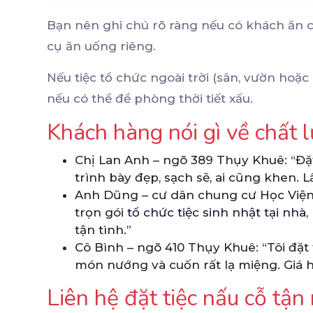
Bạn nên ghi chú rõ ràng nếu có khách ăn 
cụ ăn uống riêng.
Nếu tiệc tổ chức ngoài trời (sân, vườn hoặ
nếu có thể để phòng thời tiết xấu.
Khách hàng nói gì về chất 
Chị Lan Anh – ngõ 389 Thụy Khuê: “Đ
trình bày đẹp, sạch sẽ, ai cũng khen. Lầ
Anh Dũng – cư dân chung cư Học Viện P
trọn gói
tổ chức tiệc sinh nhật tại nhà
,
tận tình.”
Cô Bình – ngõ 410 Thụy Khuê: “Tôi đặt 
món nướng và cuốn rất lạ miệng. Giá hợ
Liên hệ đặt tiệc nấu cỗ tậ