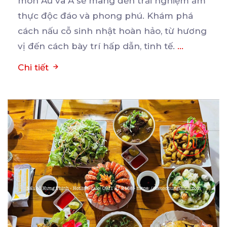
món Âu và Á sẽ mang đến trải nghiệm ẩm
thực
độc đáo và phong phú. Khám phá
cách nấu cỗ sinh nhật hoàn hảo, từ hương
vị đến cách bày trí hấp dẫn, tinh tế.
...
Chi tiết