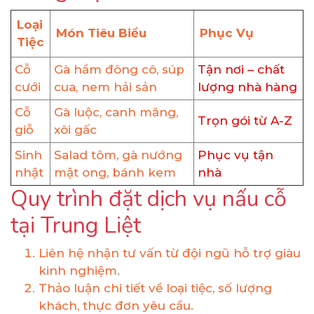
Loại
Món Tiêu Biểu
Phục Vụ
Tiệc
Cỗ
Gà hầm đông cô, súp
Tận nơi – chất
cưới
cua, nem hải sản
lượng nhà hàng
Cỗ
Gà luộc, canh măng,
Trọn gói từ A-Z
giỗ
xôi gấc
Sinh
Salad tôm, gà nướng
Phục vụ tận
nhật
mật ong, bánh kem
nhà
Quy trình đặt dịch vụ nấu cỗ
tại Trung Liệt
Liên hệ nhận tư vấn từ đội ngũ hỗ trợ giàu
kinh nghiệm.
Thảo luận chi tiết về loại tiệc, số lượng
khách, thực đơn yêu cầu.