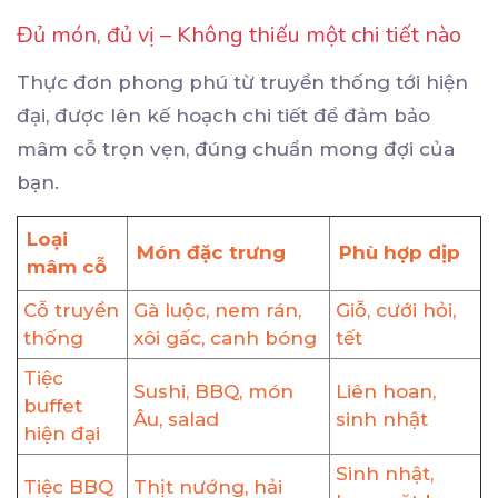
Đủ món, đủ vị – Không thiếu một chi tiết nào
Thực đơn phong phú từ truyền thống tới hiện
đại, được lên kế hoạch chi tiết để đảm bảo
mâm cỗ trọn vẹn, đúng chuẩn mong đợi của
bạn.
Loại
Món đặc trưng
Phù hợp dịp
mâm cỗ
Cỗ truyền
Gà luộc, nem rán,
Giỗ, cưới hỏi,
thống
xôi gấc, canh bóng
tết
Tiệc
Sushi, BBQ, món
Liên hoan,
buffet
Âu, salad
sinh nhật
hiện đại
Sinh nhật,
Tiệc BBQ
Thịt nướng, hải