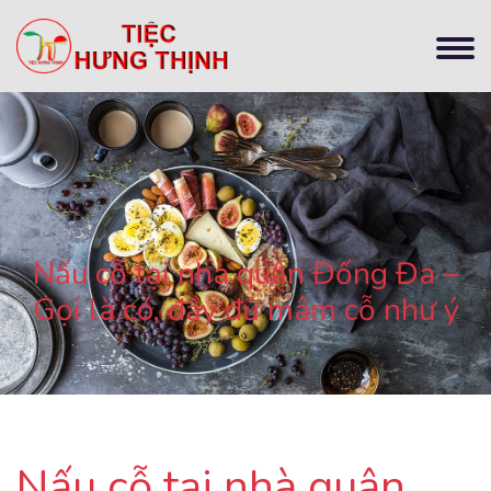
Nấu cỗ tại nhà quận Đống Đa –
Gọi là có, đầy đủ mâm cỗ như ý
Nấu cỗ tại nhà quận