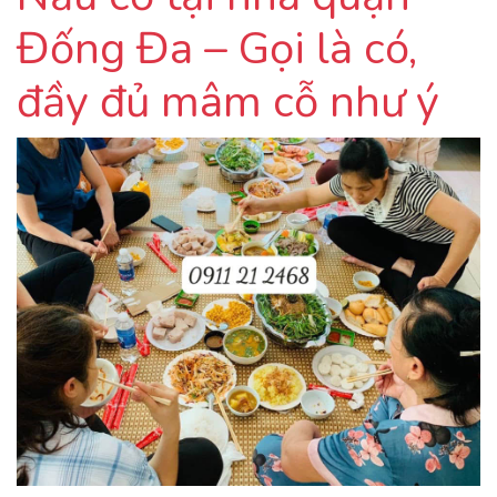
Đống Đa – Gọi là có,
đầy đủ mâm cỗ như ý