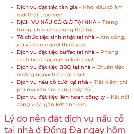
Dịch vụ đặt tiệc tân gia
– Khởi đầu tổ ấm
mới thật trọn vẹn.
DỊCH VỤ NẤU CỖ GIỖ TẠI NHÀ
– Trang
trọng, chỉn chu, đúng thủ tục.
Tổ chức tiệc sinh nhật tại nhà
– Ấm cúng,
vui vẻ bên người thân yêu.
Dịch vụ đặt tiệc buffet tại nhà
– Phong
cách hiện đại, menu linh hoạt.
Dịch vụ đặt tiệc BBQ tại nhà
– Chuẩn tiệc
nướng ngoài trời cực chill.
Dịch vụ nấu cỗ cưới tại nhà
– Tiết kiệm chi
phí mà vẫn ấm cúng đầy đủ.
Dịch vụ đặt tiệc liên hoan công ty
– Kết nối
công việc, gắn kết anh em.
Lý do nên đặt dịch vụ nấu cỗ
tại nhà ở Đống Đa ngay hôm