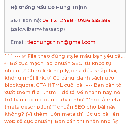
Hệ thống Nấu Cỗ Hưng Thịnh
SĐT liên hệ:
0911 21 2468
-
0936 535 389
(zalo/viber/whatsapp)
Email:
tiechungthinh@gmail.com
``` --- ✅ File theo đúng style mẫu bạn yêu cầu.
✅ Bố cục mạch lạc, chuẩn SEO, từ khóa tự
nhiên. ✅ Chèn link hợp lý, chia đều khắp bài,
không nhồi link. ✅ Có bảng, danh sách ul/ol,
blockquote, CTA HTML cuối bài. --- Bạn cần tôi
xuất thêm file `.html` để tải về nhanh hay hỗ
trợ bạn các nội dung khác như: **mô tả meta
(meta description)** chuẩn SEO cho bài này
không? (Vì thêm luôn meta thì lúc up bài lên
web sẽ cực chuẩn). Bạn cần thì nhắn nhé! 🚀