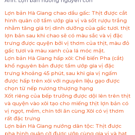
Ảnh: Lợn bản nướng nguyên con
Lợn bản Hà Giang chao dầu gấc: Thịt được cắt
hình quân cờ tẩm ướp gia vị và sốt rượu trắng
nhằm tăng giá trị dinh dưỡng của gấc tươi. thịt
lợn bản sau khi chao sẽ có màu sắc và vị đặc
trưng được quyện bởi vị thơm của thịt, màu đỏ
gấc tươi và màu xanh của lá móc mật.
Lợn bản Hà Giang hấp xôi: Chế biến Pha (cắt)
khổ nguyên bản được tẩm ướp gia vị đặc
trưng khoảng 45 phút, sau khi gia vị ngấm
được hấp trên xôi với nguyên liệu gạo được
chọn từ nếp nương thượng hạng
Xốt riêng của bếp trưởng được dội lên trên thịt
và quyện vào xôi tạo cho miếng thịt lợn bản có
vị ngọt, mềm, chín tới ăn cùng Xôi có vị thơm
rất đặc trưng
Lợn bản Hà Giang nướng dân tộc: Thịt được
pha hình quân cờ được ướp cùng gia vị và hạt