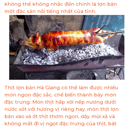
không thể không nhắc đến chính là lợn bản
một đặc sản nổi tiếng nhất của tỉnh.
Thịt lợn bản Hà Giang có thể làm được nhiều
món ngon đặc sắc. chế biến thành bảy món
đặc trưng: Món thịt hấp xôi nếp nương dưới
nước xốt với hương vị riêng hay, món thịt lợn
bản xào xả ớt thịt thơm ngon, dậy mùi xả và
không mất đi vị ngọt đặc trưng của thịt, bát