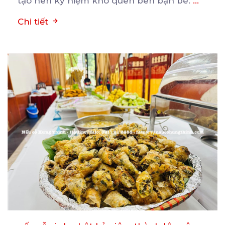
tạo nên kỷ niệm khó quên bên bạn bè.
...
Chi tiết