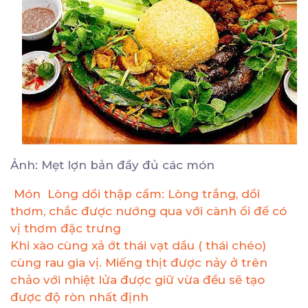
Ảnh: Mẹt lợn bản đầy đủ các món
Món Lòng dồi thập cẩm: Lòng trắng, dồi
thơm, chắc được nướng qua với cành ổi để có
vị thơm đặc trưng
Khi xào cùng xả ớt thái vạt dầu ( thái chéo)
cùng rau gia vị. Miếng thịt được nảy ở trên
chảo với nhiệt lửa được giữ vừa đều sẽ tạo
được độ ròn nhất định