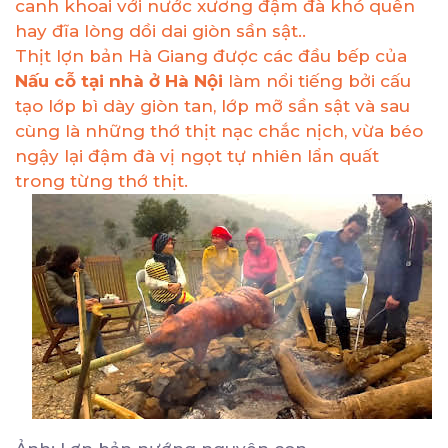
canh khoai với nước xương đậm đà khó quên
hay đĩa lòng dồi dai giòn sần sật..
Thịt lợn bản Hà Giang được các đầu bếp của
Nấu cỗ tại nhà ở Hà Nội
làm nổi tiếng bởi cấu
tạo lớp bì dày giòn tan, lớp mỡ sần sật và sau
cùng là những thớ thịt nạc chắc nịch, vừa béo
ngậy lại đậm đà vị ngọt tự nhiên lẩn quất
trong từng thớ thịt.