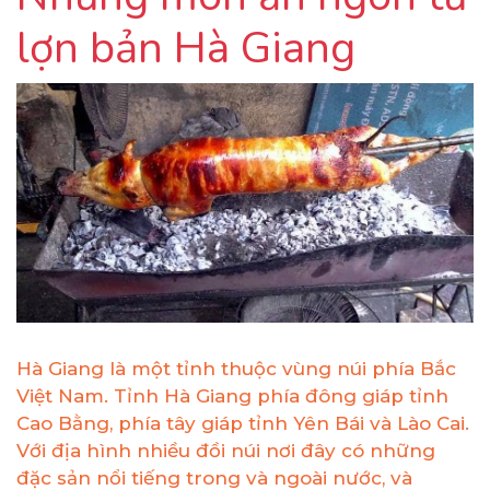
lợn bản Hà Giang
Hà Giang là một tỉnh thuộc vùng núi phía Bắc
Việt Nam. Tỉnh Hà Giang phía đông giáp tỉnh
Cao Bằng, phía tây giáp tỉnh Yên Bái và Lào Cai.
Với địa hình nhiều đồi núi nơi đây có những
đặc sản nổi tiếng trong và ngoài nước, và