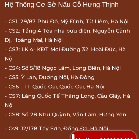
Hệ Thống Cơ Sở Nấu Cỗ Hưng Thịnh
- CS1: 29/87 Phú Đô, Mỹ Đình, Từ Liêm, Hà Nội
- CS2: Tầng 4 Tòa nhà bưu điện, Nguyễn Cảnh
Dị, Hoàng Mai, Hà Nội
- CS3: LK 4- KĐT Mơi Đường 32, Hoài Đức, Hà
Nội
- CS4: Số 5/18 Ngọc Lâm, Long Biên, Hà Nội
- CS5: Ỷ Lan, Dương Nội, Hà Đông
- CS6 : TT Quốc Oai, Quốc Oai, Hà Nội
- CS7: Làng Quốc Tế Thăng Long, Cầu Giấy, Hà
Nội
- CS8: Số 28 Như Quỳnh, Văn Lâm, Hưng Yên
- Cs9: 12/178 Tây Sơn, Đống Đa, Hà Nội