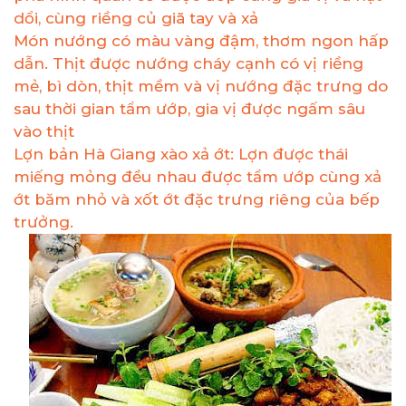
dổi, cùng riềng củ giã tay và xả
Món nướng có màu vàng đậm, thơm ngon hấp
dẫn. Thịt được nướng cháy cạnh có vị riềng
mẻ, bì dòn, thịt mềm và vị nướng đặc trưng do
sau thời gian tẩm ướp, gia vị được ngấm sâu
vào thịt
Lợn bản Hà Giang xào xả ớt: Lợn được thái
miếng mỏng đều nhau được tẩm ướp cùng xả
ớt băm nhỏ và xốt ớt đặc trưng riêng của bếp
trưởng.