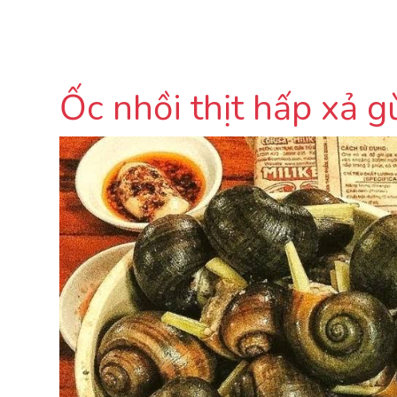
Ốc nhồi thịt hấp xả 