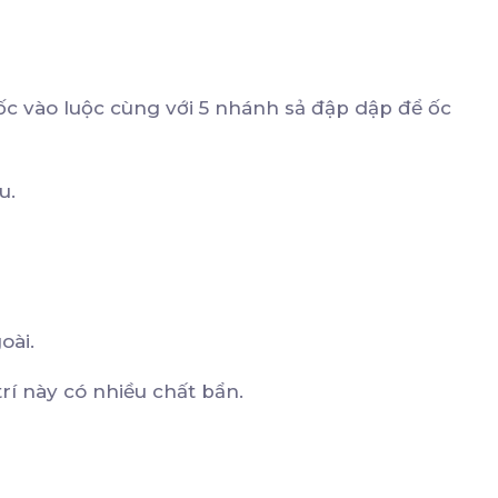
ốc vào luộc cùng với 5 nhánh sả đập dập để ốc
ều.
goài.
trí này có nhiều chất bẩn.