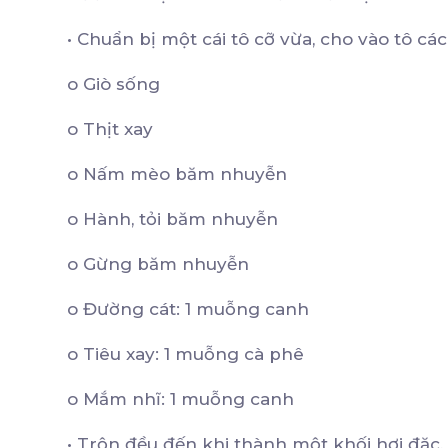
•
Chuẩn bị một cái tô cỡ vừa, cho vào tô cá
o
Giò sống
o
Thịt xay
o
Nấm mèo băm nhuyễn
o
Hành, tỏi băm nhuyễn
o
Gừng băm nhuyễn
o
Đường cát: 1 muỗng canh
o
Tiêu xay: 1 muỗng cà phê
o
Mắm nhĩ: 1 muỗng canh
•
Trộn đều đến khi thành một khối hơi đặc