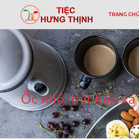
TRANG CH
Ốc nhồi thịt hấp xả