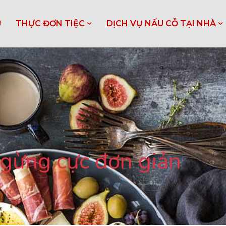
Ủ
THỰC ĐƠN TIỆC
DỊCH VỤ NẤU CỖ TẠI NHÀ
 gừng cực đơn giản