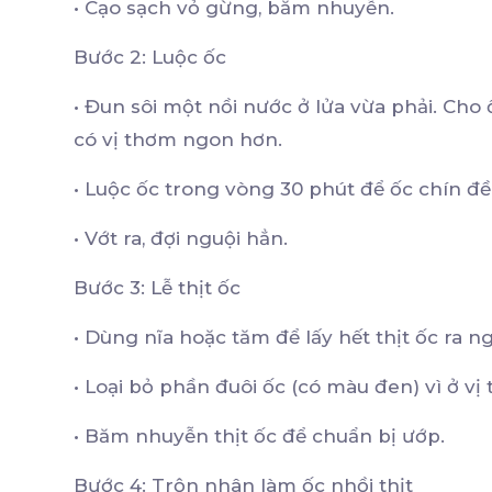
•
Cạo sạch vỏ gừng, băm nhuyễn.
Bước 2: Luộc ốc
•
Đun sôi một nồi nước ở lửa vừa phải. Cho 
có vị thơm ngon hơn.
•
Luộc ốc trong vòng 30 phút để ốc chín đ
•
Vớt ra, đợi nguội hẳn.
Bước 3: Lễ thịt ốc
•
Dùng nĩa hoặc tăm để lấy hết thịt ốc ra n
•
Loại bỏ phần đuôi ốc (có màu đen) vì ở vị 
•
Băm nhuyễn thịt ốc để chuẩn bị ướp.
Bước 4: Trộn nhân làm ốc nhồi thịt