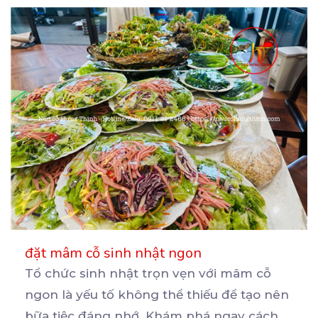
đặt mâm cỗ sinh nhật ngon
Tổ chức sinh nhật trọn vẹn với mâm cỗ
ngon là yếu tố không thể thiếu để tạo nên
bữa
tiệc đáng nhớ. Khám phá ngay cách