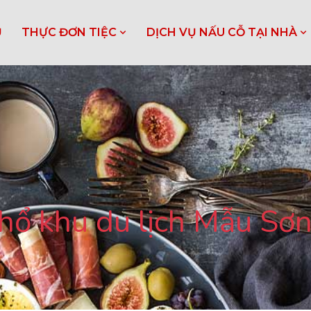
Ủ
THỰC ĐƠN TIỆC
DỊCH VỤ NẤU CỖ TẠI NHÀ
thổ khu du lịch Mẫu Sơ