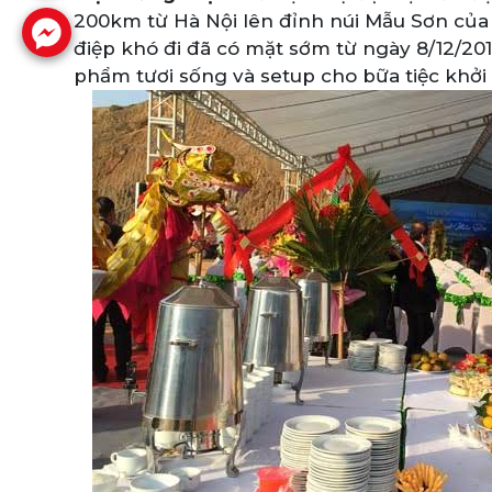
200km từ Hà Nội lên đỉnh núi Mẫu Sơn của
điệp khó đi đã có mặt sớm từ ngày 8/12/20
phẩm tươi sống và setup cho bữa tiệc khởi