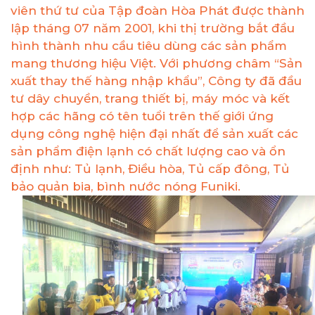
viên thứ tư của Tập đoàn Hòa Phát được thành
lập tháng 07 năm 2001, khi thị trường bắt đầu
hình thành nhu cầu tiêu dùng các sản phẩm
mang thương hiệu Việt. Với phương châm “Sản
xuất thay thế hàng nhập khẩu”, Công ty đã đầu
tư dây chuyền, trang thiết bị, máy móc và kết
hợp các hãng có tên tuổi trên thế giới ứng
dụng công nghệ hiện đại nhất để sản xuất các
sản phẩm điện lạnh có chất lượng cao và ổn
định như: Tủ lạnh, Điều hòa, Tủ cấp đông, Tủ
bảo quản bia, bình nước nóng Funiki.