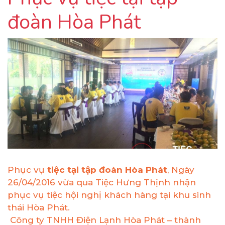
đoàn Hòa Phát
Phục vụ
tiệc tại tập đoàn Hòa Phát
, Ngày
26/04/2016 vừa qua Tiệc Hưng Thịnh nhận
phục vụ tiệc hội nghị khách hàng tại khu sinh
thái Hòa Phát.
Công ty TNHH Điện Lạnh Hòa Phát – thành