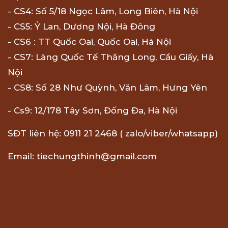
- CS4: Số 5/18 Ngọc Lâm, Long Biên, Hà Nội
- CS5: Ỷ Lan, Dương Nội, Hà Đông
- CS6 : TT Quốc Oai, Quốc Oai, Hà Nội
- CS7: Làng Quốc Tế Thăng Long, Cầu Giấy, Hà
Nội
- CS8: Số 28 Như Quỳnh, Văn Lâm, Hưng Yên
- Cs9: 12/178 Tây Sơn, Đống Đa, Hà Nội
SĐT liên hệ: 0911 21 2468 ( zalo/viber/whatsapp)
Email: tiechungthinh@gmail.com