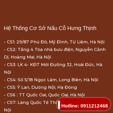
Hệ Thống Cơ Sở Nấu Cỗ Hưng Thịnh
- CS1: 29/87 Phú Đô, Mỹ Đình, Từ Liêm, Hà Nội
- CS2: Tầng 4 Tòa nhà bưu điện, Nguyễn Cảnh
Dị, Hoàng Mai, Hà Nội
- CS3: LK 4- KĐT Mơi Đường 32, Hoài Đức, Hà
Nội
- CS4: Số 5/18 Ngọc Lâm, Long Biên, Hà Nội
- CS5: Ỷ Lan, Dương Nội, Hà Đông
- CS6 : TT Quốc Oai, Quốc Oai, Hà Nội
- CS7: Làng Quốc Tế Thăng Long, Cầu Giấy, Hà
Hotline: 0911212468
Nội