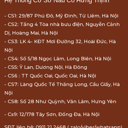
Hệ Thống Cơ Sở Nấu Cỗ Hưng Thịnh
- CS1: 29/87 Phú Đô, Mỹ Đình, Từ Liêm, Hà Nội
- CS2: Tầng 4 Tòa nhà bưu điện, Nguyễn Cảnh
Dị, Hoàng Mai, Hà Nội
- CS3: LK 4- KĐT Mơi Đường 32, Hoài Đức, Hà
Nội
- CS4: Số 5/18 Ngọc Lâm, Long Biên, Hà Nội
- CS5: Ỷ Lan, Dương Nội, Hà Đông
- CS6 : TT Quốc Oai, Quốc Oai, Hà Nội
- CS7: Làng Quốc Tế Thăng Long, Cầu Giấy, Hà
Nội
- CS8: Số 28 Như Quỳnh, Văn Lâm, Hưng Yên
- Cs9: 12/178 Tây Sơn, Đống Đa, Hà Nội
SĐT liên hệ: 0911 21 2468 ( zalo/viber/whatsapp)