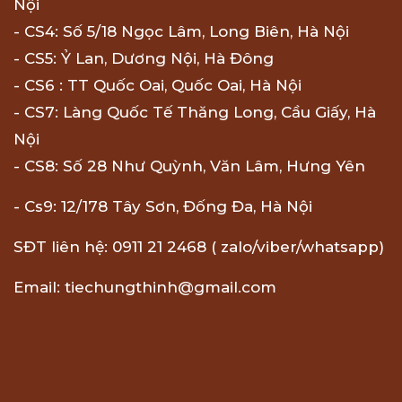
Nội
- CS4: Số 5/18 Ngọc Lâm, Long Biên, Hà Nội
- CS5: Ỷ Lan, Dương Nội, Hà Đông
- CS6 : TT Quốc Oai, Quốc Oai, Hà Nội
- CS7: Làng Quốc Tế Thăng Long, Cầu Giấy, Hà
Nội
- CS8: Số 28 Như Quỳnh, Văn Lâm, Hưng Yên
- Cs9: 12/178 Tây Sơn, Đống Đa, Hà Nội
SĐT liên hệ: 0911 21 2468 ( zalo/viber/whatsapp)
Email: tiechungthinh@gmail.com