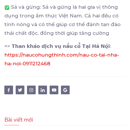
Sả và gừng: Sả và gừng là hai gia vị thông
dụng trong ẩm thực Việt Nam. Cả hai đều có
tính nóng và có thể giúp cơ thể đánh tan đào
thải chất độc, đồng thời giúp tăng cường
=> 𝗧𝗵𝗮𝗻 𝗸𝗵𝗮̉𝗼 𝗱𝗶̣𝗰𝗵 𝘃𝘂̣ 𝗻𝗮̂́𝘂 𝗰𝗼̂̃ 𝗧𝗮̣𝗶 𝗛𝗮̀ 𝗡𝗼̣̂𝗶:
https://naucohungthinh.com/nau-co-tai-nha-
ha-noi-0911212468
Bài viết mới