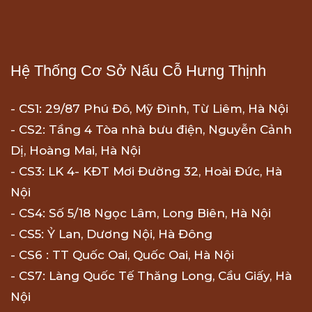
Hệ Thống Cơ Sở Nấu Cỗ Hưng Thịnh
- CS1: 29/87 Phú Đô, Mỹ Đình, Từ Liêm, Hà Nội
- CS2: Tầng 4 Tòa nhà bưu điện, Nguyễn Cảnh
Dị, Hoàng Mai, Hà Nội
- CS3: LK 4- KĐT Mơi Đường 32, Hoài Đức, Hà
Nội
- CS4: Số 5/18 Ngọc Lâm, Long Biên, Hà Nội
- CS5: Ỷ Lan, Dương Nội, Hà Đông
- CS6 : TT Quốc Oai, Quốc Oai, Hà Nội
- CS7: Làng Quốc Tế Thăng Long, Cầu Giấy, Hà
Nội