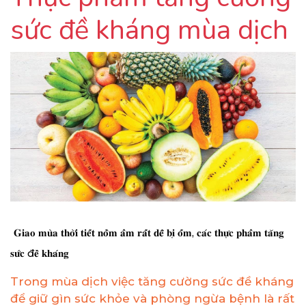
sức đề kháng mùa dịch
𝐆𝐢𝐚𝐨 𝐦𝐮̀𝐚 𝐭𝐡𝐨̛̀𝐢 𝐭𝐢𝐞̂́𝐭 𝐧𝐨̂̀𝐦 𝐚̂̉𝐦 𝐫𝐚̂́𝐭 𝐝𝐞̂̃ 𝐛𝐢̣ 𝐨̂́𝐦, 𝐜𝐚́𝐜 𝐭𝐡𝐮̛̣𝐜 𝐩𝐡𝐚̂̉𝐦 𝐭𝐚̆𝐧𝐠 
𝐬𝐮̛́𝐜 đ𝐞̂̀ 𝐤𝐡𝐚́𝐧𝐠
Trong mùa dịch việc tăng cường sức đề kháng
để giữ gìn sức khỏe và phòng ngừa bệnh là rất