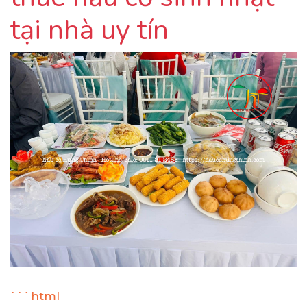
tại nhà uy tín
```html