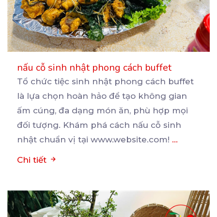
nấu cỗ sinh nhật phong cách buffet
Tổ chức tiệc sinh nhật phong cách buffet
là lựa chọn hoàn hảo để tạo không gian
ấm cúng, đa
dạng món ăn, phù hợp mọi
đối tượng. Khám phá cách nấu cỗ sinh
nhật chuẩn vị tại www.website.com!
...
Chi tiết