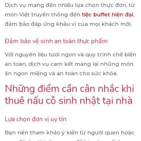
Dịch vụ mang đến nhiều lựa chọn thực đơn, từ
món Việt truyền thống đến
tiệc buffet hiện đại
,
đảm bảo đáp ứng khẩu vị của mọi khách mời.
Đảm bảo vệ sinh an toàn thực phẩm
Với nguyên liệu tươi ngon và quy trình chế biến
an toàn, dịch vụ cam kết mang lại những món
ăn ngon miệng và an toàn cho sức khỏe.
Những điểm cần cân nhắc khi
thuê nấu cỗ sinh nhật tại nhà
Lựa chọn đơn vị uy tín
Bạn nên tham khảo ý kiến từ người quen hoặc