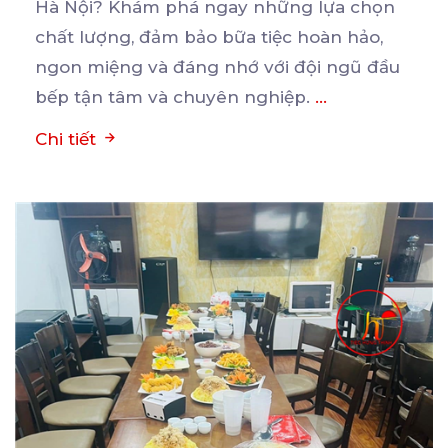
Hà Nội? Khám phá ngay những lựa chọn
chất
lượng, đảm bảo bữa tiệc hoàn hảo,
ngon miệng và đáng nhớ với đội ngũ đầu
bếp tận tâm và chuyên nghiệp.
...
Chi tiết