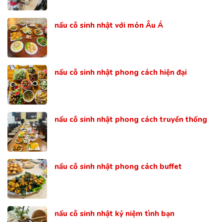
nấu cỗ sinh nhật với món Âu Á
nấu cỗ sinh nhật phong cách hiện đại
nấu cỗ sinh nhật phong cách truyền thống
nấu cỗ sinh nhật phong cách buffet
nấu cỗ sinh nhật kỷ niệm tình bạn