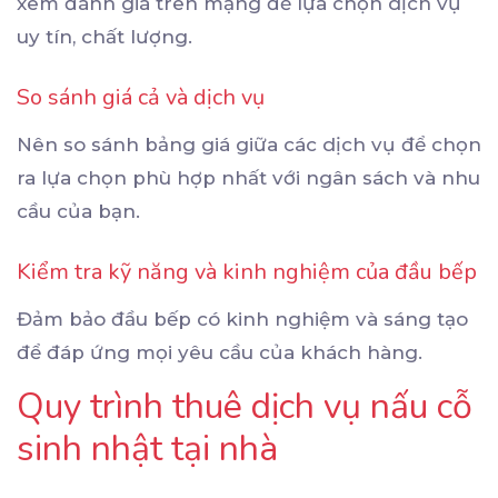
xem đánh giá trên mạng để lựa chọn dịch vụ
uy tín, chất lượng.
So sánh giá cả và dịch vụ
Nên so sánh bảng giá giữa các dịch vụ để chọn
ra lựa chọn phù hợp nhất với ngân sách và nhu
cầu của bạn.
Kiểm tra kỹ năng và kinh nghiệm của đầu bếp
Đảm bảo đầu bếp có kinh nghiệm và sáng tạo
để đáp ứng mọi yêu cầu của khách hàng.
Quy trình thuê dịch vụ nấu cỗ
sinh nhật tại nhà