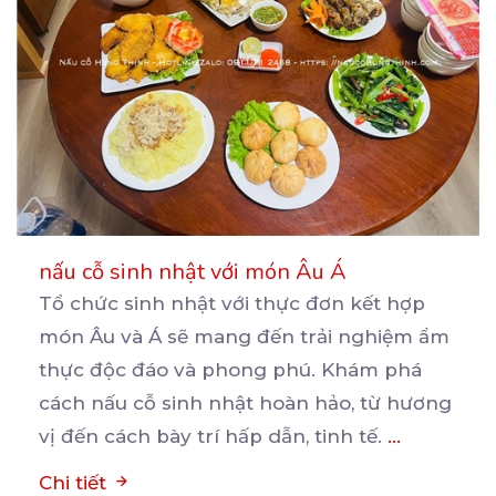
nấu cỗ sinh nhật với món Âu Á
Tổ chức sinh nhật với thực đơn kết hợp
món Âu và Á sẽ mang đến trải nghiệm ẩm
thực
độc đáo và phong phú. Khám phá
cách nấu cỗ sinh nhật hoàn hảo, từ hương
vị đến cách bày trí hấp dẫn, tinh tế.
...
Chi tiết