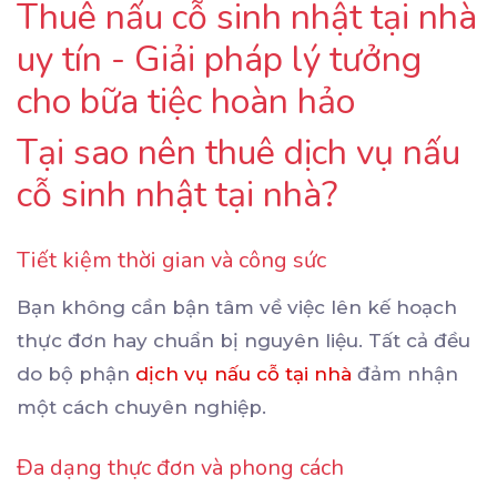
Thuê nấu cỗ sinh nhật tại nhà
uy tín - Giải pháp lý tưởng
cho bữa tiệc hoàn hảo
Tại sao nên thuê dịch vụ nấu
cỗ sinh nhật tại nhà?
Tiết kiệm thời gian và công sức
Bạn không cần bận tâm về việc lên kế hoạch
thực đơn hay chuẩn bị nguyên liệu. Tất cả đều
do bộ phận
dịch vụ nấu cỗ tại nhà
đảm nhận
một cách chuyên nghiệp.
Đa dạng thực đơn và phong cách