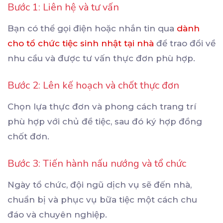
Bước 1: Liên hệ và tư vấn
Bạn có thể gọi điện hoặc nhắn tin qua
dành
cho tổ chức tiệc sinh nhật tại nhà
để trao đổi về
nhu cầu và được tư vấn thực đơn phù hợp.
Bước 2: Lên kế hoạch và chốt thực đơn
Chọn lựa thực đơn và phong cách trang trí
phù hợp với chủ đề tiệc, sau đó ký hợp đồng
chốt đơn.
Bước 3: Tiến hành nấu nướng và tổ chức
Ngày tổ chức, đội ngũ dịch vụ sẽ đến nhà,
chuẩn bị và phục vụ bữa tiệc một cách chu
đáo và chuyên nghiệp.