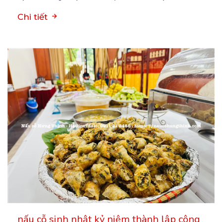
Chi tiết
nấu cỗ sinh nhật kỷ niệm thành lập công