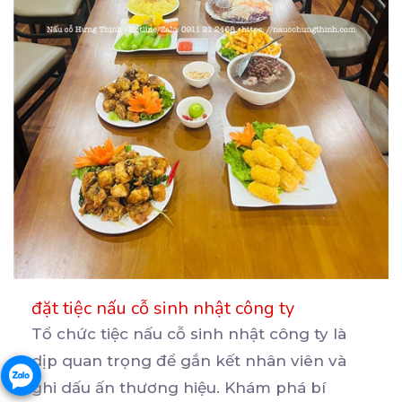
đặt tiệc nấu cỗ sinh nhật công ty
Tổ chức tiệc nấu cỗ sinh nhật công ty là
dịp quan trọng để gắn kết nhân viên và
ghi
dấu ấn thương hiệu. Khám phá bí