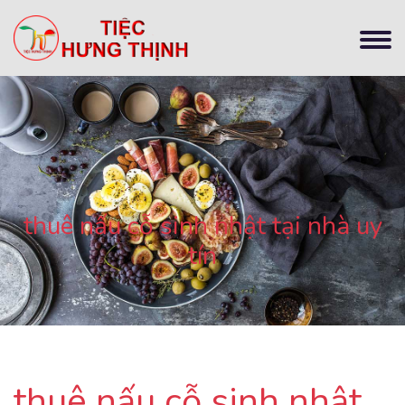
thuê nấu cỗ sinh nhật tại nhà uy
tín
thuê nấu cỗ sinh nhật