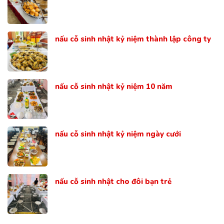
nấu cỗ sinh nhật kỷ niệm thành lập công ty
nấu cỗ sinh nhật kỷ niệm 10 năm
nấu cỗ sinh nhật kỷ niệm ngày cưới
nấu cỗ sinh nhật cho đôi bạn trẻ