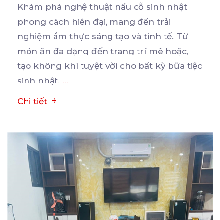
Khám phá nghệ thuật nấu cỗ sinh nhật
phong cách hiện đại, mang đến trải
nghiệm ẩm thực sáng tạo
và tinh tế. Từ
món ăn đa dạng đến trang trí mê hoặc,
tạo không khí tuyệt vời cho bất kỳ bữa tiệc
sinh nhật.
...
Chi tiết