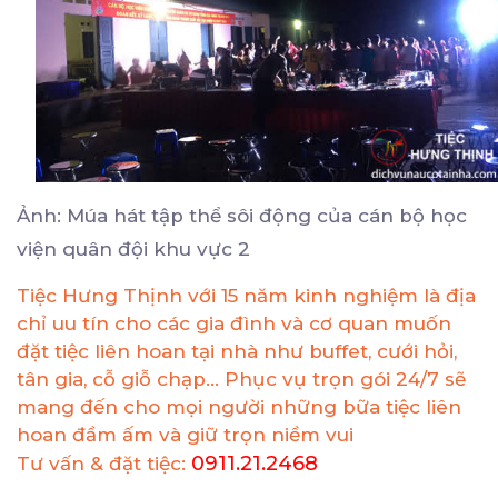
Ảnh: Múa hát tập thể sôi động của cán bộ học
viện quân đội khu vực 2
Tiệc Hưng Thịnh với 15 năm kinh nghiệm là địa
chỉ uu tín cho các gia đình và cơ quan muốn
đặt tiệc liên hoan tại nhà như buffet, cưới hỏi,
tân gia, cỗ giỗ chạp... Phục vụ trọn gói 24/7 sẽ
mang đến cho mọi người những bữa tiệc liên
hoan đầm ấm và giữ trọn niềm vui
0911.21.2468
Tư vấn & đặt tiệc: