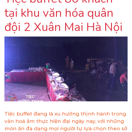
tại khu văn hóa quân
đội 2 Xuân Mai Hà Nội
Tiệc buffet đang là xu hướng thịnh hành trong
văn hoá ẩm thực hiện đại ngày nay, với những
món ăn đa dạng mọi người tự lựa chọn theo sở