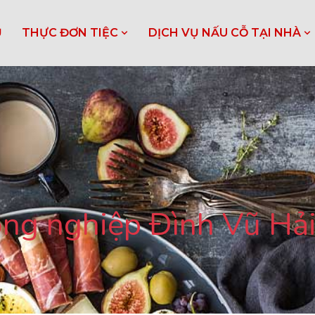
Ủ
THỰC ĐƠN TIỆC
DỊCH VỤ NẤU CỖ TẠI NHÀ
công nghiệp Đình Vũ H