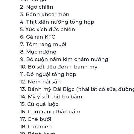
2. Ngô chiên
3. Bánh khoai môn
4. Thịt xiên nướng tổng hợp
5. Xúc xích đức chiên
6. Gà rán KFC
7. Tôm rang muối
8. Mực nướng
9. Bò cuộn nấm kim châm nướng
10. Bò sốt tiêu đen + bánh mỳ
11. Đồ nguội tổng hợp
12. Nem hải sản
13. Bánh mỳ Dài Bigc ( thái lát có sữa, đườn
14. Mỳ ý sốt thịt bò bằm
15. Củ quả luộc
16. Cơm rang thập cẩm
17. Chè bưởi
18. Caramen
19. Bánh kem