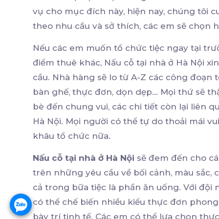
vụ cho mục đích này, hiện nay, chúng tôi c
theo nhu cầu và sở thích, các em sẽ chọn 
Nếu các em muốn tổ chức tiệc ngay tại trườ
điểm thuê khác, Nấu cỗ tại nhà ở Hà Nội xin
cầu. Nhà hàng sẽ lo từ A-Z các công đoạn tổ
bàn ghế, thực đơn, dọn dẹp… Mọi thứ sẽ th
bè đến chung vui, các chi tiết còn lại liên 
Hà Nội. Mọi người có thể tự do thoải mái 
khâu tổ chức nữa.
Nấu cỗ tại nhà ở Hà Nội
sẽ đem đến cho các
trên những yêu cầu về bối cảnh, màu sắc, 
cả trong bữa tiệc là phần ăn uống. Với độ
có thể chế biến nhiều kiểu thực đơn phong
bày trí tinh tế. Các em có thể lựa chọn t