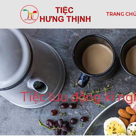
TRANG CH
Tiệc lưu động kì ng