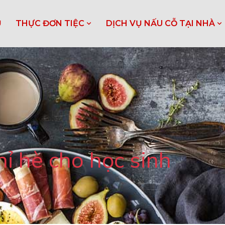
Ủ
THỰC ĐƠN TIỆC
DỊCH VỤ NẤU CỖ TẠI NHÀ
hỉ hè cho học sinh