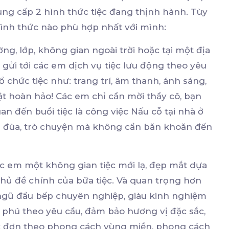
ung cấp 2 hình thức tiệc đang thịnh hành. Tùy
hình thức nào phù hợp nhất với mình:
ng, lớp, không gian ngoài trời hoặc tại một địa
 gửi tới các em dịch vụ tiệc lưu động theo yêu
 chức tiệc như: trang trí, âm thanh, ánh sáng,
ật hoàn hảo! Các em chỉ cần mời thầy cô, bạn
quan đến buổi tiệc là công việc Nấu cỗ tại nhà ở
vui đùa, trò chuyện mà không cần băn khoăn đến
 em một không gian tiệc mới lạ, đẹp mắt dựa
chủ đề chính của bữa tiệc. Và quan trọng hơn
i ngũ đầu bếp chuyên nghiệp, giàu kinh nghiệm
 phú theo yêu cầu, đảm bảo hương vị đặc sắc,
hực đơn theo phong cách vùng miền, phong cách