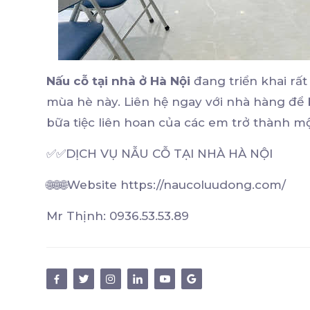
Nấu cỗ tại nhà ở Hà Nội
đang triển khai rất
mùa hè này. Liên hệ ngay với nhà hàng để bi
bữa tiệc liên hoan của các em trở thành m
✅✅DỊCH VỤ NẪU CỖ TẠI NHÀ HÀ NỘI
🌐🌐🌐Website https://naucoluudong.com/
Mr Thịnh: 0936.53.53.89