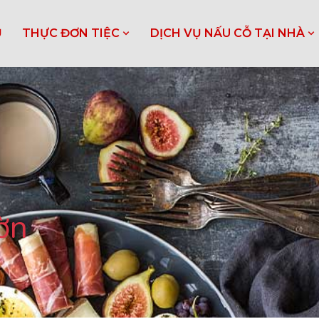
Ủ
THỰC ĐƠN TIỆC
DỊCH VỤ NẤU CỖ TẠI NHÀ
ờn