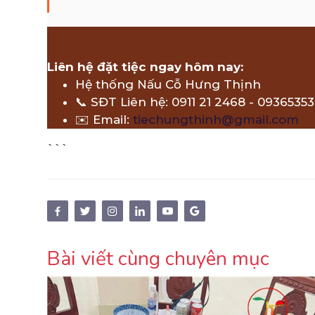
Liên hệ đặt tiệc ngay hôm nay:
Hệ thống Nấu Cỗ Hưng Thịnh
📞 SĐT Liên hệ: 0911 21 2468 - 093653
✉️ Email:
tiechungthinh@gmail.com
```
Bài viết cùng chuyên mục