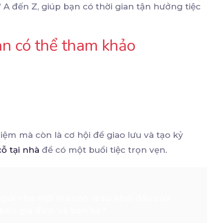
 A đến Z, giúp bạn có thời gian tận hưởng tiệc
bạn có thể tham khảo
iệm mà còn là cơ hội để giao lưu và tạo kỷ
ỗ tại nhà
để có một buổi tiệc trọn vẹn.
ngôi nhà mới mà còn là sự khởi đầu của
ên gia đình và bạn bè."