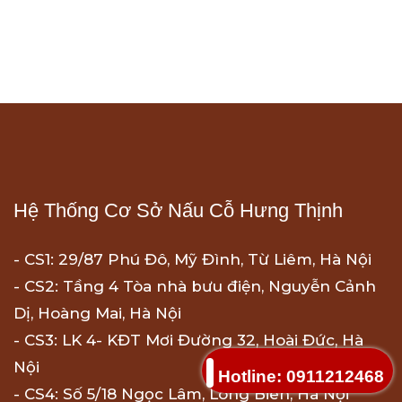
Hệ Thống Cơ Sở Nấu Cỗ Hưng Thịnh
- CS1: 29/87 Phú Đô, Mỹ Đình, Từ Liêm, Hà Nội
- CS2: Tầng 4 Tòa nhà bưu điện, Nguyễn Cảnh
Dị, Hoàng Mai, Hà Nội
- CS3: LK 4- KĐT Mơi Đường 32, Hoài Đức, Hà
Nội
Hotline: 0911212468
- CS4: Số 5/18 Ngọc Lâm, Long Biên, Hà Nội