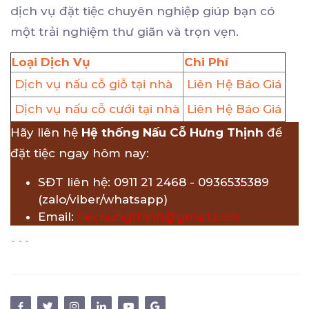
dịch vụ đặt tiệc chuyên nghiệp giúp bạn có
một trải nghiệm thư giãn và trọn vẹn.
Loại Dịch Vụ
Chi Phí
Dịch vụ nấu cỗ giỗ tại nhà
Liên Hệ Báo Giá
Dịch vụ nấu cỗ cưới tại nhà
Liên Hệ Báo Giá
Hãy liên hệ
Hệ thống Nấu Cỗ Hưng Thịnh
để
đặt tiệc ngay hôm nay:
SĐT liên hệ: 0911 21 2468 - 0936535389
(zalo/viber/whatsapp)
Email:
tiechungthinh@gmail.com
```