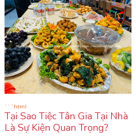
```html
Tại Sao Tiệc Tân Gia Tại Nhà
Là Sự Kiện Quan Trọng?