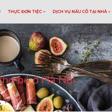
Ủ
THỰC ĐƠN TIỆC
DỊCH VỤ NẤU CỖ TẠI NHÀ
 cho bé ở Hà Nội