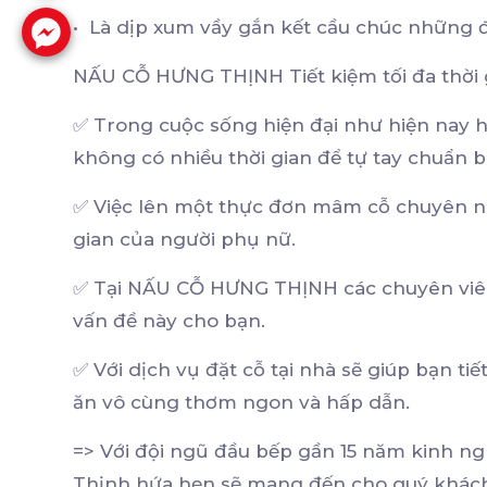
• Là dịp xum vầy gắn kết cầu chúc những
NẤU CỖ HƯNG THỊNH Tiết kiệm tối đa thời 
✅ Trong cuộc sống hiện đại như hiện nay h
không có nhiều thời gian để tự tay chuẩn b
✅ Việc lên một thực đơn mâm cỗ chuyên ng
gian của người phụ nữ.
✅ Tại NẤU CỖ HƯNG THỊNH các chuyên viên
vấn đề này cho bạn.
✅ Với dịch vụ đặt cỗ tại nhà sẽ giúp bạn ti
ăn vô cùng thơm ngon và hấp dẫn.
=> Với đội ngũ đầu bếp gần 15 năm kinh 
Thịnh hứa hẹn sẽ mang đến cho quý khách 