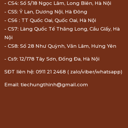
- CS4: Số 5/18 Ngọc Lâm, Long Biên, Hà Nội
- CS5: Ỷ Lan, Dương Nội, Hà Đông
- CS6 : TT Quốc Oai, Quốc Oai, Hà Nội
- CS7: Làng Quốc Tế Thăng Long, Cầu Giấy, Hà
Nội
- CS8: Số 28 Như Quỳnh, Văn Lâm, Hưng Yên
- Cs9: 12/178 Tây Sơn, Đống Đa, Hà Nội
SĐT liên hệ: 0911 21 2468 ( zalo/viber/whatsapp)
Email: tiechungthinh@gmail.com