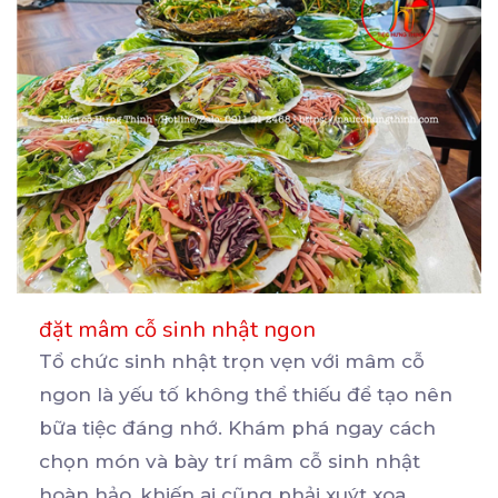
đặt mâm cỗ sinh nhật ngon
Tổ chức sinh nhật trọn vẹn với mâm cỗ
ngon là yếu tố không thể thiếu để tạo nên
bữa
tiệc đáng nhớ. Khám phá ngay cách
chọn món và bày trí mâm cỗ sinh nhật
hoàn hảo, khiến ai cũng phải xuýt xoa.
...