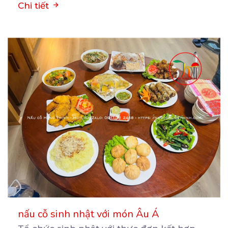
Chi tiết
nấu cỗ sinh nhật với món Âu Á