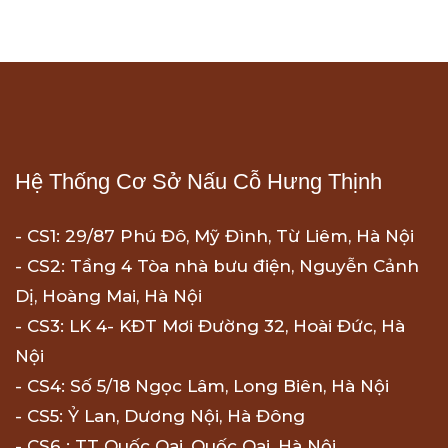
Hệ Thống Cơ Sở Nấu Cỗ Hưng Thịnh
- CS1: 29/87 Phú Đô, Mỹ Đình, Từ Liêm, Hà Nội
- CS2: Tầng 4 Tòa nhà bưu điện, Nguyễn Cảnh
Dị, Hoàng Mai, Hà Nội
- CS3: LK 4- KĐT Mơi Đường 32, Hoài Đức, Hà
Nội
- CS4: Số 5/18 Ngọc Lâm, Long Biên, Hà Nội
- CS5: Ỷ Lan, Dương Nội, Hà Đông
- CS6 : TT Quốc Oai, Quốc Oai, Hà Nội