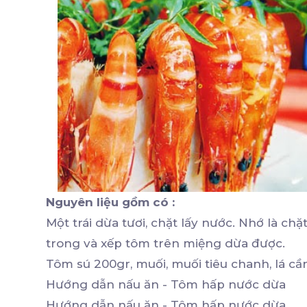
Nguyên liệu gồm có :
Một trái dừa tươi, chặt lấy nước. Nhớ là ch
trong và xếp tôm trên miệng dừa được.
Tôm sú 200gr, muối, muối tiêu chanh, lá cần 
Hướng dẫn nấu ăn - Tôm hấp nước dừa
Hướng dẫn nấu ăn - Tôm hấp nước dừa