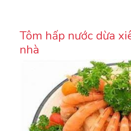
Tôm hấp nước dừa xiê
nhà