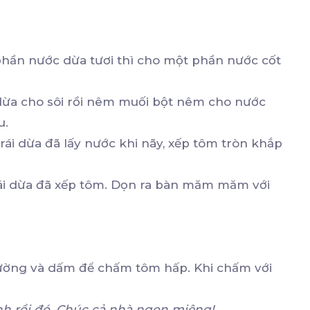
phần nước dừa tươi thì cho một phần nước cốt
dừa cho sôi rồi nêm muối bột nêm cho nước
u.
trái dừa đã lấy nước khi nãy, xếp tôm tròn khắp
trái dừa đã xếp tôm. Dọn ra bàn măm măm với
đường và dấm để chấm tôm hấp. Khi chấm với
 rồi đó. Chúc cả nhà ngon miệng!