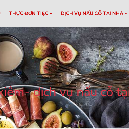
Ủ
THỰC ĐƠN TIỆC
DỊCH VỤ NẤU CỖ TẠI NHÀ
iêm- dịch vụ nấu cỗ tạ