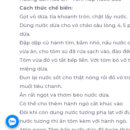
Cách thức chế biến:
Gọt vỏ dừa, tỉa khoanh tròn, chặt lấy nước.
Dùng nước dừa cho vô chảo sâu lòng, 4, 5 
dừa.
Đập dập củ hành tím, bằm nhỏ, nấu nước 
vừa ăn, cho tôm sú đã rửa sạch vào, đảo đề
Tôm vừa đỏ vỏ tắt bếp liền. Vớt tôm bỏ vô 
miệng dừa.
Đun lại nước sốt cho thật nóng rồi đổ vô 
muối tiêu chanh.
Ăn rất ngọt và thơm béo nước dừa.
Có thể cho thêm hành ngò cắt khúc vào
Đôi khi còn dùng nước tương pha lạt với 
nước tương thì ăn tôm kèm với hành ngò.
Món ngon Tôm hấp nước dừa đã hoàn thành