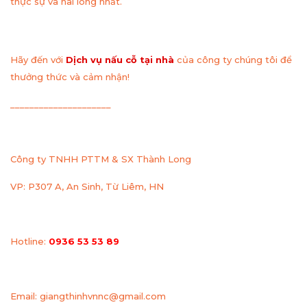
thực sự và hài lòng nhất.
Hãy đến với
Dịch vụ nấu cỗ tại nhà
của công ty chúng tôi để
thưởng thức và cảm nhận!
_____________________
Công ty TNHH PTTM & SX Thành Long
VP: P307 A, An Sinh, Từ Liêm, HN
Hotline:
0936 53 53 89
Email: giangthinhvnnc@gmail.com