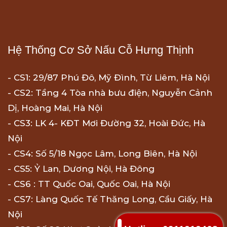
Hệ Thống Cơ Sở Nấu Cỗ Hưng Thịnh
- CS1: 29/87 Phú Đô, Mỹ Đình, Từ Liêm, Hà Nội
- CS2: Tầng 4 Tòa nhà bưu điện, Nguyễn Cảnh
Dị, Hoàng Mai, Hà Nội
- CS3: LK 4- KĐT Mơi Đường 32, Hoài Đức, Hà
Nội
- CS4: Số 5/18 Ngọc Lâm, Long Biên, Hà Nội
- CS5: Ỷ Lan, Dương Nội, Hà Đông
- CS6 : TT Quốc Oai, Quốc Oai, Hà Nội
- CS7: Làng Quốc Tế Thăng Long, Cầu Giấy, Hà
Nội