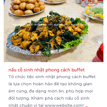
nấu cỗ sinh nhật phong cách buffet
Tổ chức tiệc sinh nhật phong cách buffet
là lựa chọn hoàn hảo để tạo không gian
ấm cúng, đa
dạng món ăn, phù hợp mọi
đối tượng. Khám phá cách nấu cỗ sinh
nhật chuẩn vị tại www.website.com!
...