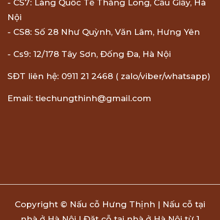
- CS7: Làng Quốc Tế Thăng Long, Cầu Giấy, Hà
Nội
- CS8: Số 28 Như Quỳnh, Văn Lâm, Hưng Yên
- Cs9: 12/178 Tây Sơn, Đống Đa, Hà Nội
SĐT liên hệ: 0911 21 2468 ( zalo/viber/whatsapp)
Email: tiechungthinh@gmail.com
Copyright © Nấu cỗ Hưng Thịnh | Nấu cỗ tại
nhà ở Hà Nội | Đặt cỗ tại nhà ở Hà Nội từ 1