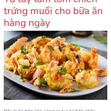
trứng muối cho bữa ăn
hàng ngày
Đầu tuần bận rộn, sáng ra lục tủ bếp, thấy