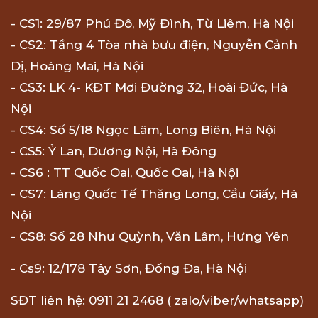
- CS1: 29/87 Phú Đô, Mỹ Đình, Từ Liêm, Hà Nội
- CS2: Tầng 4 Tòa nhà bưu điện, Nguyễn Cảnh
Dị, Hoàng Mai, Hà Nội
- CS3: LK 4- KĐT Mơi Đường 32, Hoài Đức, Hà
Nội
- CS4: Số 5/18 Ngọc Lâm, Long Biên, Hà Nội
- CS5: Ỷ Lan, Dương Nội, Hà Đông
- CS6 : TT Quốc Oai, Quốc Oai, Hà Nội
- CS7: Làng Quốc Tế Thăng Long, Cầu Giấy, Hà
Nội
- CS8: Số 28 Như Quỳnh, Văn Lâm, Hưng Yên
- Cs9: 12/178 Tây Sơn, Đống Đa, Hà Nội
SĐT liên hệ: 0911 21 2468 ( zalo/viber/whatsapp)