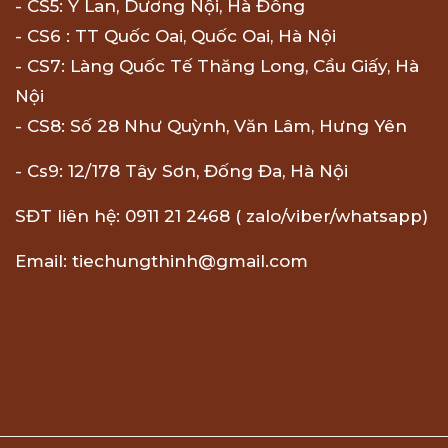
- CS5: Ỷ Lan, Dương Nội, Hà Đông
- CS6 : TT Quốc Oai, Quốc Oai, Hà Nội
- CS7: Làng Quốc Tế Thăng Long, Cầu Giấy, Hà
Nội
- CS8: Số 28 Như Quỳnh, Văn Lâm, Hưng Yên
- Cs9: 12/178 Tây Sơn, Đống Đa, Hà Nội
SĐT liên hệ: 0911 21 2468 ( zalo/viber/whatsapp)
Email: tiechungthinh@gmail.com