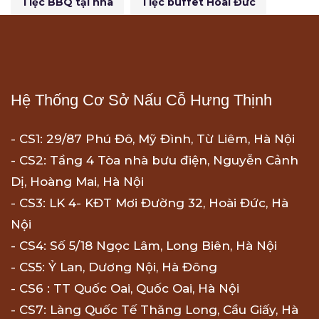
Tiệc BBQ tại nhà
Tiệc buffet Hoài Đức
Hệ Thống Cơ Sở Nấu Cỗ Hưng Thịnh
- CS1: 29/87 Phú Đô, Mỹ Đình, Từ Liêm, Hà Nội
- CS2: Tầng 4 Tòa nhà bưu điện, Nguyễn Cảnh
Dị, Hoàng Mai, Hà Nội
- CS3: LK 4- KĐT Mơi Đường 32, Hoài Đức, Hà
Nội
- CS4: Số 5/18 Ngọc Lâm, Long Biên, Hà Nội
- CS5: Ỷ Lan, Dương Nội, Hà Đông
- CS6 : TT Quốc Oai, Quốc Oai, Hà Nội
- CS7: Làng Quốc Tế Thăng Long, Cầu Giấy, Hà