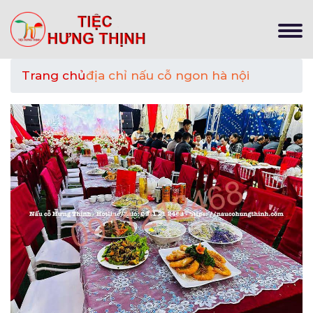
Trang chủ
địa chỉ nấu cỗ ngon hà nội