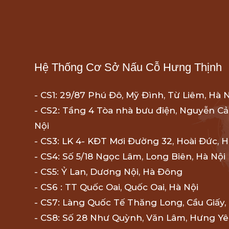
Hệ Thống Cơ Sở Nấu Cỗ Hưng Thịnh
- CS1: 29/87 Phú Đô, Mỹ Đình, Từ Liêm, Hà 
- CS2: Tầng 4 Tòa nhà bưu điện, Nguyễn Cả
Nội
- CS3: LK 4- KĐT Mơi Đường 32, Hoài Đức, H
- CS4: Số 5/18 Ngọc Lâm, Long Biên, Hà Nội
- CS5: Ỷ Lan, Dương Nội, Hà Đông
- CS6 : TT Quốc Oai, Quốc Oai, Hà Nội
- CS7: Làng Quốc Tế Thăng Long, Cầu Giấy,
- CS8: Số 28 Như Quỳnh, Văn Lâm, Hưng Y