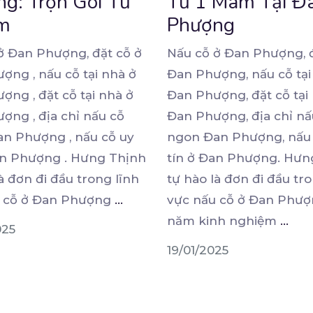
g: Trọn Gói Từ
Từ 1 Mâm Tại Đ
m
Phượng
ở Đan Phượng, đặt cỗ ở
Nấu cỗ ở Đan Phượng, đ
ợng , nấu cỗ tại nhà ở
Đan Phượng, nấu cỗ tại
ợng , đặt
cỗ tại nhà ở
Đan Phượng, đặt cỗ tại
ợng , địa chỉ nấu cỗ
Đan Phượng, địa chỉ nấ
n Phượng , nấu cỗ uy
ngon Đan Phượng, nấu 
an Phượng . Hưng Thịnh
tín ở Đan Phượng. Hưn
à đơn đi đầu trong lĩnh
tự hào là đơn đi đầu tr
u cỗ ở Đan Phượng
...
vực nấu cỗ ở Đan Phượn
năm kinh nghiệm
...
025
19/01/2025