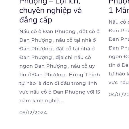
Phượng – Lợi ích,
Phượn
chuyên nghiệp và
1 Mâ
đẳng cấp
Nấu cỗ 
Đan Phư
Nấu cỗ ở Đan Phượng , đặt cỗ ở
Đan Phư
Đan Phượng , nấu cỗ tại nhà ở
Đan Phư
Đan Phượng ,
đặt cỗ tại nhà ở
ngon Đa
Đan Phượng , địa chỉ nấu cỗ
tín ở Đ
ngon Đan Phượng , nấu cỗ uy
tự hào l
tín ở Đan Phượng . Hưng Thịnh
vực nấ
tự hào là đơn đi đầu trong lĩnh
vực nấu cỗ ở Đan Phượng với 15
04/01/2
năm kinh nghiệ
...
09/12/2024