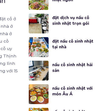
an
đặt dịch vụ nấu cỗ
ặt cỗ ở
sinh nhật trọn gói
 nhà ở
nhà ở
đặt nấu cỗ sinh nhật
u cỗ
tại nhà
cỗ uy
g Thịnh
ong lĩnh
nấu cỗ sinh nhật hải
sản
g với 15
nấu cỗ sinh nhật với
món Âu Á