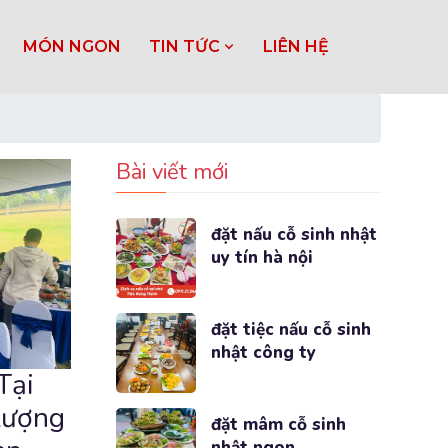
MÓN NGON
TIN TỨC
LIÊN HỆ
Bài viết mới
đặt nấu cỗ sinh nhật
uy tín hà nội
đặt tiệc nấu cỗ sinh
nhật công ty
Tại
Lượng
đặt mâm cỗ sinh
nhật ngon