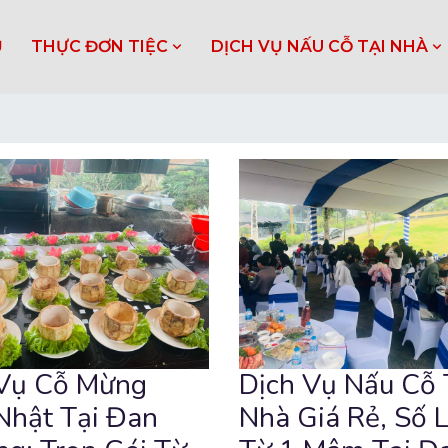
Ủ
THỰC ĐƠN TIỆC
DỊCH VỤ NẤU CỖ TẠI NHÀ
 Vụ Cỗ Mừng
Dịch Vụ Nấu Cỗ 
Nhật Tại Đan
Nhà Giá Rẻ, Số 