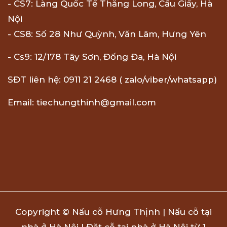
- CS7: Làng Quốc Tế Thăng Long, Cầu Giấy, Hà
Nội
- CS8: Số 28 Như Quỳnh, Văn Lâm, Hưng Yên
- Cs9: 12/178 Tây Sơn, Đống Đa, Hà Nội
SĐT liên hệ: 0911 21 2468 ( zalo/viber/whatsapp)
Email: tiechungthinh@gmail.com
Copyright © Nấu cỗ Hưng Thịnh | Nấu cỗ tại
nhà ở Hà Nội | Đặt cỗ tại nhà ở Hà Nội từ 1