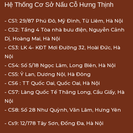
Hệ Thống Cơ Sở Nấu Cỗ Hưng Thịnh
- CS1: 29/87 Phú Đô, Mỹ Đình, Từ Liêm, Hà Nội
- CS2: Tầng 4 Tòa nhà bưu điện, Nguyễn Cảnh
Dị, Hoàng Mai, Hà Nội
- CS3: LK 4- KĐT Mơi Đường 32, Hoài Đức, Hà
Nội
- CS4: Số 5/18 Ngọc Lâm, Long Biên, Hà Nội
- CS5: Ỷ Lan, Dương Nội, Hà Đông
- CS6 : TT Quốc Oai, Quốc Oai, Hà Nội
- CS7: Làng Quốc Tế Thăng Long, Cầu Giấy, Hà
Nội
- CS8: Số 28 Như Quỳnh, Văn Lâm, Hưng Yên
- Cs9: 12/178 Tây Sơn, Đống Đa, Hà Nội