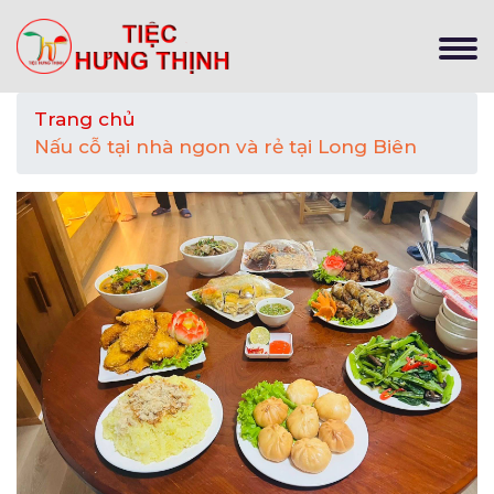
Trang chủ
Nấu cỗ tại nhà ngon và rẻ tại Long Biên