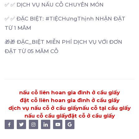
✅ ✅ DỊCH VỤ NẤU CỖ CHUYÊN MÓN
✅ ✅ ĐẶC BIỆT: #TIỆCHưngThịnh NHẬN ĐẶT
TỪ 1 MÂM
🎁🎁 ĐẶC_BIỆT MIỄN PHÍ DỊCH VỤ VỚI ĐƠN
ĐẶT TỪ 05 MÂM CỖ
nấu cỗ liên hoan gia đình ở cầu giấy
đặt cỗ liên hoan gia đình ở cầu giấy
dịch vụ nấu cỗ ở cầu giấy
nấu cỗ tại cầu giấy
nấu cỗ cầu giấy
đặt cỗ ở cầu giấy