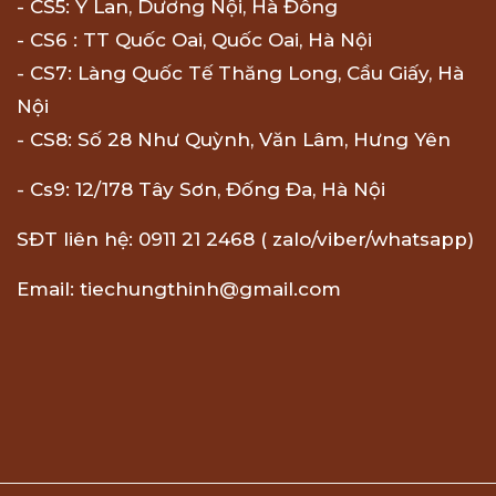
- CS5: Ỷ Lan, Dương Nội, Hà Đông
- CS6 : TT Quốc Oai, Quốc Oai, Hà Nội
- CS7: Làng Quốc Tế Thăng Long, Cầu Giấy, Hà
Nội
- CS8: Số 28 Như Quỳnh, Văn Lâm, Hưng Yên
- Cs9: 12/178 Tây Sơn, Đống Đa, Hà Nội
SĐT liên hệ: 0911 21 2468 ( zalo/viber/whatsapp)
Email: tiechungthinh@gmail.com