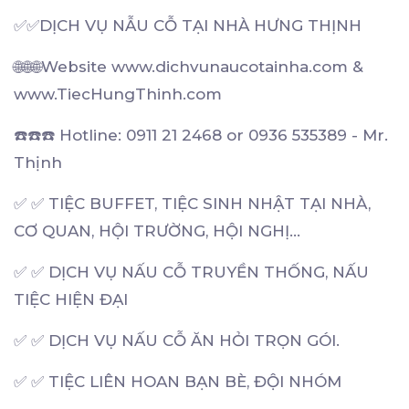
✅✅DỊCH VỤ NẪU CỖ TẠI NHÀ HƯNG THỊNH
🌐🌐🌐Website www.dichvunaucotainha.com &
www.TiecHungThinh.com
☎️☎️☎️ Hotline: 0911 21 2468 or 0936 535389 - Mr.
Thịnh
✅ ✅ TIỆC BUFFET, TIỆC SINH NHẬT TẠI NHÀ,
CƠ QUAN, HỘI TRƯỜNG, HỘI NGHỊ...
✅ ✅ DỊCH VỤ NẤU CỖ TRUYỀN THỐNG, NẤU
TIỆC HIỆN ĐẠI
✅ ✅ DỊCH VỤ NẤU CỖ ĂN HỎI TRỌN GÓI.
✅ ✅ TIỆC LIÊN HOAN BẠN BÈ, ĐỘI NHÓM