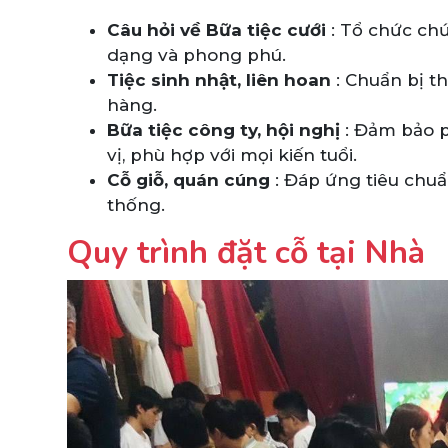
Câu hỏi về Bữa tiệc cưới
: Tổ chức chứ
dạng và phong phú.
Tiệc sinh nhật, liên hoan
: Chuẩn bị t
hàng.
Bữa tiệc công ty, hội nghị
: Đảm bảo 
vị, phù hợp với mọi kiến ​​tuổi.
Cỗ giỗ, quán cúng
: Đáp ứng tiêu chuẩ
thống.
Quy trình đặt cỗ tại Nhà