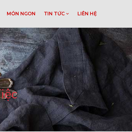
MÓN NGON
TIN TỨC
LIÊN HỆ
iệc