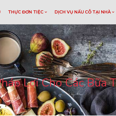
Ủ
THỰC ĐƠN TIỆC
DỊCH VỤ NẤU CỖ TẠI NHÀ
Pháp Lợi Cho Các Bữa T