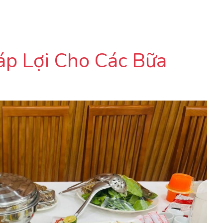
áp Lợi Cho Các Bữa