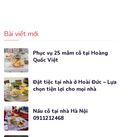
Bài viết mới
Phục vụ 25 mâm cỗ tại Hoàng
Quốc Việt
Đặt tiệc tại nhà ở Hoài Đức – Lựa
chọn tiện lợi cho mọi nhà
Nấu cỗ tại nhà Hà Nội
0911212468