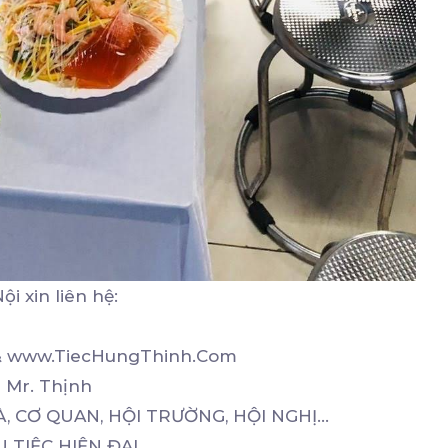
i xin liên hệ:
m & www.TiecHungThinh.Com
- Mr. Thịnh
, CƠ QUAN, HỘI TRƯỜNG, HỘI NGHỊ...
 TIỆC HIỆN ĐẠI