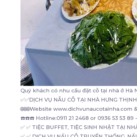
Quý khách có nhu cầu đặt cỗ tại nhà ở Hà Nộ
✅✅DỊCH VỤ NẪU CỖ TẠI NHÀ HƯNG THỊNH
🌐🌐🌐Website www.dichvunaucotainha.co
☎️☎️☎️ Hotline:0911 21 2468 or 0936 53 53 89 
✅ ✅ TIỆC BUFFET, TIỆC SINH NHẬT TẠI NHÀ
✅ ✅ DỊCH VỤ NẤU CỖ TRUYỀN THỐNG, NẤU