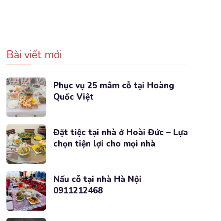
Bài viết mới
Phục vụ 25 mâm cỗ tại Hoàng
Quốc Việt
Đặt tiệc tại nhà ở Hoài Đức – Lựa
chọn tiện lợi cho mọi nhà
Nấu cỗ tại nhà Hà Nội
0911212468