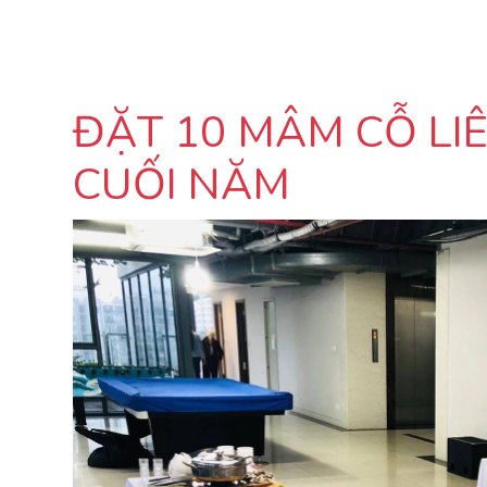
ĐẶT 10 MÂM CỖ LI
CUỐI NĂM