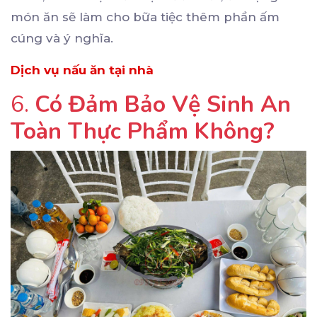
món ăn sẽ làm cho bữa tiệc thêm phần ấm
cúng và ý nghĩa.
Dịch
vụ
nấu
ăn
tại
nhà
6.
Có Đảm Bảo Vệ Sinh An
Toàn Thực Phẩm Không?