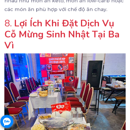
nhau như món ăn keto, món ăn low-carb hoặc
các món ăn phù hợp với chế độ ăn chay.
8.
Lợi Ích Khi Đặt Dịch Vụ
Cỗ Mừng Sinh Nhật Tại Ba
Vì