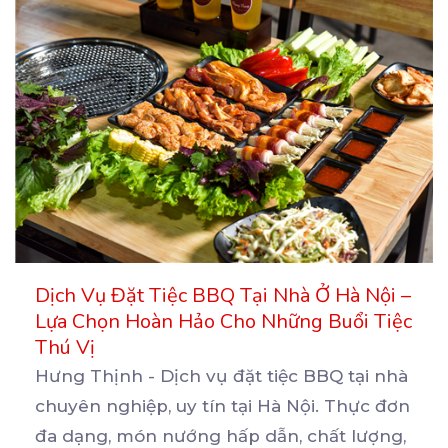
Dịch Vụ Đặt Tiệc BBQ Tại Nhà Ở Hà Nội –
Lựa Chọn Hoàn Hảo Cho Những Buổi Tiệc
Thú Vị
Hưng Thịnh - Dịch vụ đặt tiệc BBQ tại nhà
chuyên nghiệp, uy tín tại Hà Nội. Thực đơn
đa
dạng, món nướng hấp dẫn, chất lượng,