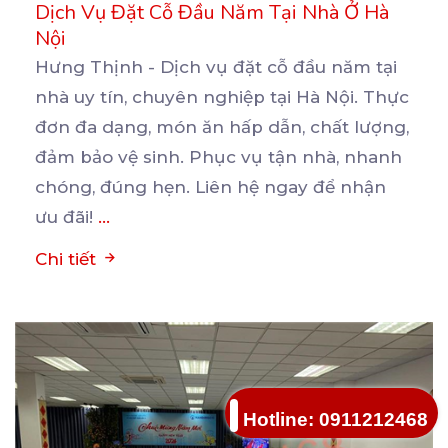
Dịch Vụ Đặt Cỗ Đầu Năm Tại Nhà Ở Hà
Nội
Hưng Thịnh - Dịch vụ đặt cỗ đầu năm tại
nhà uy tín, chuyên nghiệp tại Hà Nội. Thực
đơn
đa dạng, món ăn hấp dẫn, chất lượng,
đảm bảo vệ sinh. Phục vụ tận nhà, nhanh
chóng, đúng hẹn. Liên hệ ngay để nhận
ưu đãi!
...
Chi tiết
Hotline: 0911212468